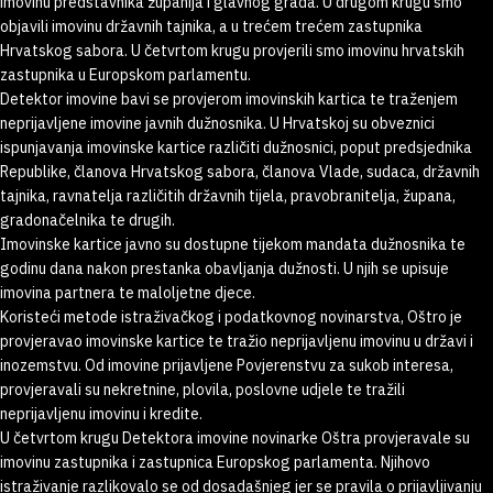
imovinu predstavnika županija i glavnog grada. U drugom krugu smo
objavili imovinu državnih tajnika, a u trećem trećem zastupnika
Hrvatskog sabora. U četvrtom krugu provjerili smo imovinu hrvatskih
zastupnika u Europskom parlamentu.
Detektor imovine bavi se provjerom imovinskih kartica te traženjem
neprijavljene imovine javnih dužnosnika. U Hrvatskoj su obveznici
ispunjavanja imovinske kartice različiti dužnosnici, poput predsjednika
Republike, članova Hrvatskog sabora, članova Vlade, sudaca, državnih
tajnika, ravnatelja različitih državnih tijela, pravobranitelja, župana,
gradonačelnika te drugih.
Imovinske kartice javno su dostupne tijekom mandata dužnosnika te
godinu dana nakon prestanka obavljanja dužnosti. U njih se upisuje
imovina partnera te maloljetne djece.
Koristeći metode istraživačkog i podatkovnog novinarstva, Oštro je
provjeravao imovinske kartice te tražio neprijavljenu imovinu u državi i
inozemstvu. Od imovine prijavljene Povjerenstvu za sukob interesa,
provjeravali su nekretnine, plovila, poslovne udjele te tražili
neprijavljenu imovinu i kredite.
U četvrtom krugu Detektora imovine novinarke Oštra provjeravale su
imovinu zastupnika i zastupnica Europskog parlamenta. Njihovo
istraživanje razlikovalo se od dosadašnjeg jer se pravila o prijavljivanju