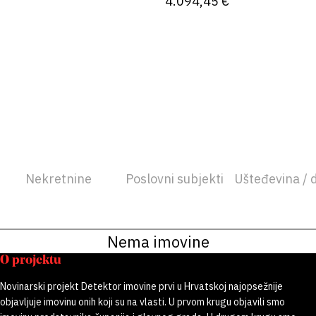
4.094,45 €
Nekretnine
Poslovni subjekti
Ušteđevina / 
Nema imovine
O projektu
Novinarski projekt Detektor imovine prvi u Hrvatskoj najopsežnije
objavljuje imovinu onih koji su na vlasti. U prvom krugu objavili smo