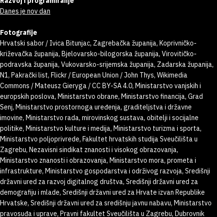
Razvoj i programiranje
Danes je nov dan
Fotografije
Hrvatski sabor / Ivica Bitunjac, Zagrebačka županija, Koprivničko-
križevačka županija, Bjelovarsko-bilogorska županija, Virovitičko-
podravska županija, Vukovarsko-srijemska županija, Zadarska županija,
N1, Pakrački list, Flickr / European Union / John Thys, Wikimedia
Commons / Mateusz Gieryga / CC BY-SA 4.0, Ministarstvo vanjskih i
europskih poslova, Ministarstvo obrane, Ministarstvo financija, Grad
Senj, Ministarstvo prostornoga uređenja, graditeljstva i državne
imovine, Ministarstvo rada, mirovinskog sustava, obitelji i socijalne
politike, Ministarstvo kulture i medija, Ministarstvo turizma i sporta,
Ministarstvo poljoprivrede, Fakultet hrvatskih studija Sveučilišta u
Zagrebu, Nezavisni sindikat znanosti i visokog obrazovanja,
Ministarstvo znanosti i obrazovanja, Ministarstvo mora, prometa i
infrastrukture, Ministarstvo gospodarstva i održivog razvoja, Središnji
državni ured za razvoj digitalnog društva, Središnji državni ured za
demografiju i mlade, Središnji državni ured za Hrvate izvan Republike
Hrvatske, Središnji državni ured za središnju javnu nabavu, Ministarstvo
pravosuđa i uprave, Pravni fakultet Sveučilišta u Zagrebu, Dubrovnik