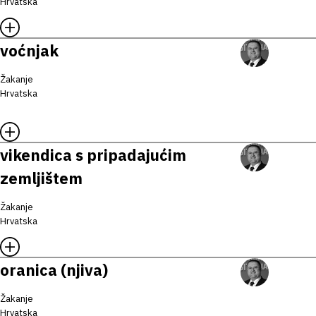
Hrvatska
voćnjak
Žakanje
Hrvatska
vikendica s pripadajućim
zemljištem
Žakanje
Hrvatska
oranica (njiva)
Žakanje
Hrvatska