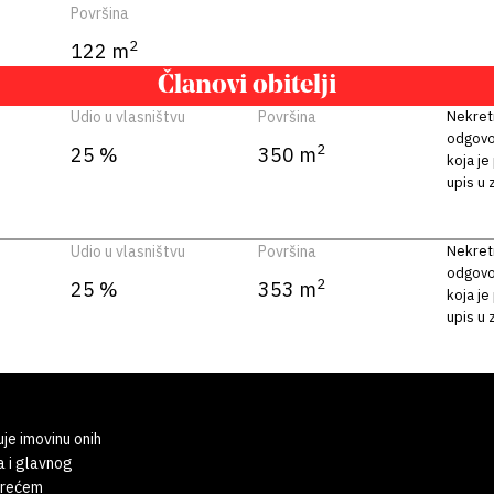
Površina
2
122 m
Članovi obitelji
Udio u vlasništvu
Površina
Nekretn
odgovor
2
25 %
350 m
koja je
upis u 
Udio u vlasništvu
Površina
Nekretn
odgovor
2
25 %
353 m
koja je
upis u 
uje imovinu onih
a i glavnog
 trećem