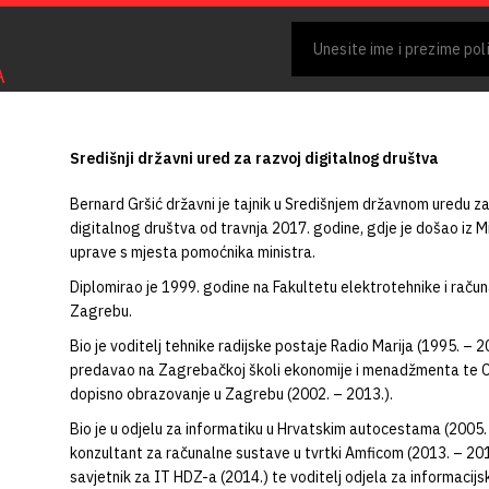
A
Središnji državni ured za razvoj digitalnog društva
Bernard Gršić državni je tajnik u Središnjem državnom uredu za
digitalnog društva od travnja 2017. godine, gdje je došao iz M
uprave s mjesta pomoćnika ministra.
Diplomirao je 1999. godine na Fakultetu elektrotehnike i račun
Zagrebu.
Bio je voditelj tehnike radijske postaje Radio Marija (1995. – 20
predavao na Zagrebačkoj školi ekonomije i menadžmenta te C
dopisno obrazovanje u Zagrebu (2002. – 2013.).
Bio je u odjelu za informatiku u Hrvatskim autocestama (2005.
konzultant za računalne sustave u tvrtki Amficom (2013. – 201
savjetnik za IT HDZ-a (2014.) te voditelj odjela za informacijs