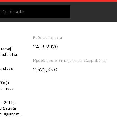
Početak mandata
24. 9. 2020
 razvoj
inistarstva
Mjesečna neto primanja od obnašanja dužnosti
arstva u
2.522,35 €
06.) i
entru za
 – 2012.),
4), stručni
ku sigurnost u