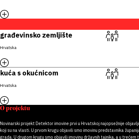
građevinsko zemljište
Hrvatska
kuća s okućnicom
Hrvatska
O projektu
Novinarski projekt Detektor imovine prvi u Hrvatskoj najopsežnije objavlj
koji su na vlasti. U prvom krugu objavili smo imovinu predstavnika županij
grada. U drugom krugu smo objavili imovinu državnih tajnika, a u trećem