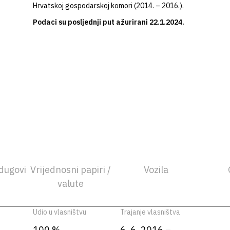
Hrvatskoj gospodarskoj komori (2014. – 2016.).
Podaci su posljednji put ažurirani 22.1.2024.
dugovi
Vrijednosni papiri /
Vozila
valute
Udio u vlasništvu
Trajanje vlasništva
100 %
6. 6. 2016 –