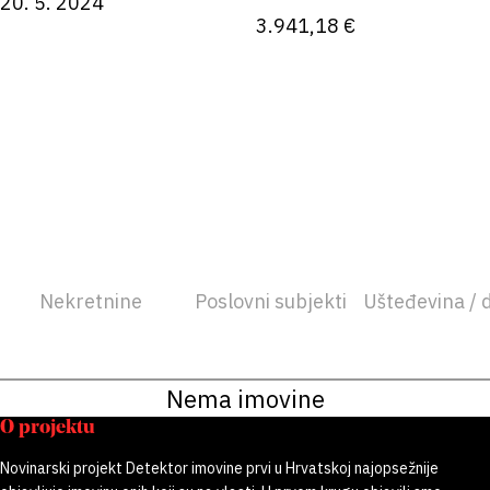
20. 5. 2024
3.941,18 €
Nekretnine
Poslovni subjekti
Ušteđevina / 
Nema imovine
O projektu
Novinarski projekt Detektor imovine prvi u Hrvatskoj najopsežnije