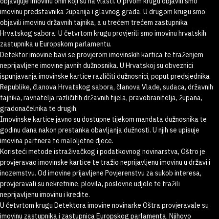
objavljuje imovinu onih koji su na vlasti. U prvom krugu objavili smo
imovinu predstavnika županija i glavnog grada. U drugom krugu smo
objavili imovinu državnih tajnika, a u trećem trećem zastupnika
Hrvatskog sabora. U četvrtom krugu provjerili smo imovinu hrvatskih
zastupnika u Europskom parlamentu.
Detektor imovine bavi se provjerom imovinskih kartica te traženjem
neprijavljene imovine javnih dužnosnika. U Hrvatskoj su obveznici
ispunjavanja imovinske kartice različiti dužnosnici, poput predsjednika
Republike, članova Hrvatskog sabora, članova Vlade, sudaca, državnih
tajnika, ravnatelja različitih državnih tijela, pravobranitelja, župana,
gradonačelnika te drugih.
Imovinske kartice javno su dostupne tijekom mandata dužnosnika te
godinu dana nakon prestanka obavljanja dužnosti. U njih se upisuje
imovina partnera te maloljetne djece.
Koristeći metode istraživačkog i podatkovnog novinarstva, Oštro je
provjeravao imovinske kartice te tražio neprijavljenu imovinu u državi i
inozemstvu. Od imovine prijavljene Povjerenstvu za sukob interesa,
provjeravali su nekretnine, plovila, poslovne udjele te tražili
neprijavljenu imovinu i kredite.
U četvrtom krugu Detektora imovine novinarke Oštra provjeravale su
imovinu zastupnika i zastupnica Europskog parlamenta. Njihovo