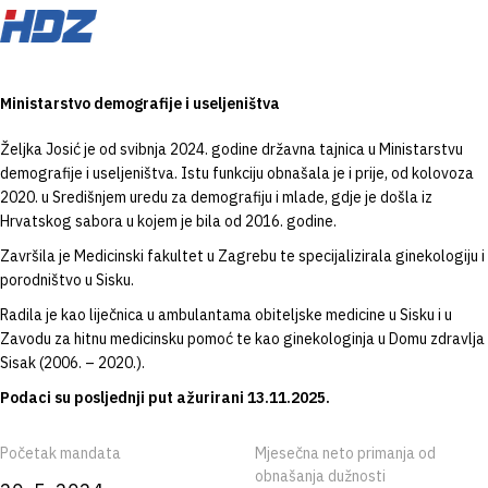
Ministarstvo demografije i useljeništva
Željka Josić je od svibnja 2024. godine državna tajnica u Ministarstvu
demografije i useljeništva. Istu funkciju obnašala je i prije, od kolovoza
2020. u Središnjem uredu za demografiju i mlade, gdje je došla iz
Hrvatskog sabora u kojem je bila od 2016. godine.
Završila je Medicinski fakultet u Zagrebu te specijalizirala ginekologiju i
porodništvo u Sisku.
Radila je kao liječnica u ambulantama obiteljske medicine u Sisku i u
Zavodu za hitnu medicinsku pomoć te kao ginekologinja u Domu zdravlja
Sisak (2006. – 2020.).
Podaci su posljednji put ažurirani 13.11.2025.
Početak mandata
Mjesečna neto primanja od
obnašanja dužnosti