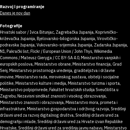
Razvoj i programiranje
Danes je nov dan
Fotografije
Hrvatski sabor / Ivica Bitunjac, Zagrebačka županija, Koprivničko-
križevačka županija, Bjelovarsko-bilogorska županija, Virovitičko-
podravska županija, Vukovarsko-srijemska županija, Zadarska županija,
N1, Pakrački list, Flickr / European Union / John Thys, Wikimedia
Commons / Mateusz Gieryga / CC BY-SA 4.0, Ministarstvo vanjskih i
europskih poslova, Ministarstvo obrane, Ministarstvo financija, Grad
Senj, Ministarstvo prostornoga uređenja, graditeljstva i državne
imovine, Ministarstvo rada, mirovinskog sustava, obitelji i socijalne
politike, Ministarstvo kulture i medija, Ministarstvo turizma i sporta,
Ministarstvo poljoprivrede, Fakultet hrvatskih studija Sveučilišta u
Zagrebu, Nezavisni sindikat znanosti i visokog obrazovanja,
Ministarstvo znanosti i obrazovanja, Ministarstvo mora, prometa i
infrastrukture, Ministarstvo gospodarstva i održivog razvoja, Središnji
državni ured za razvoj digitalnog društva, Središnji državni ured za
demografiju i mlade, Središnji državni ured za Hrvate izvan Republike
Hrvatske, Središnji državni ured za središnju javnu nabavu, Ministarstvo