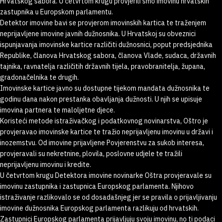
Hrvatskog sabora. U četvrtom krugu provjerili smo imovinu hrvatskih
zastupnika u Europskom parlamentu.
Detektor imovine bavi se provjerom imovinskih kartica te traženjem
neprijavljene imovine javnih dužnosnika. U Hrvatskoj su obveznici
ispunjavanja imovinske kartice različiti dužnosnici, poput predsjednika
Republike, članova Hrvatskog sabora, članova Vlade, sudaca, državnih
tajnika, ravnatelja različitih državnih tijela, pravobranitelja, župana,
gradonačelnika te drugih.
Imovinske kartice javno su dostupne tijekom mandata dužnosnika te
godinu dana nakon prestanka obavljanja dužnosti. U njih se upisuje
imovina partnera te maloljetne djece.
Koristeći metode istraživačkog i podatkovnog novinarstva, Oštro je
provjeravao imovinske kartice te tražio neprijavljenu imovinu u državi i
inozemstvu. Od imovine prijavljene Povjerenstvu za sukob interesa,
provjeravali su nekretnine, plovila, poslovne udjele te tražili
neprijavljenu imovinu i kredite.
U četvrtom krugu Detektora imovine novinarke Oštra provjeravale su
imovinu zastupnika i zastupnica Europskog parlamenta. Njihovo
istraživanje razlikovalo se od dosadašnjeg jer se pravila o prijavljivanju
imovine dužnosnika Europskog parlamenta razlikuju od hrvatskih.
Zastupnici Europskog parlamenta prijavljuju svoju imovinu, no ti podaci