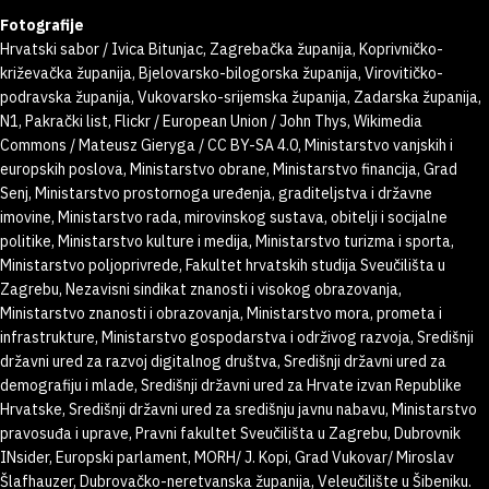
Fotografije
Hrvatski sabor / Ivica Bitunjac, Zagrebačka županija, Koprivničko-
križevačka županija, Bjelovarsko-bilogorska županija, Virovitičko-
podravska županija, Vukovarsko-srijemska županija, Zadarska županija,
N1, Pakrački list, Flickr / European Union / John Thys, Wikimedia
Commons / Mateusz Gieryga / CC BY-SA 4.0, Ministarstvo vanjskih i
europskih poslova, Ministarstvo obrane, Ministarstvo financija, Grad
Senj, Ministarstvo prostornoga uređenja, graditeljstva i državne
imovine, Ministarstvo rada, mirovinskog sustava, obitelji i socijalne
politike, Ministarstvo kulture i medija, Ministarstvo turizma i sporta,
Ministarstvo poljoprivrede, Fakultet hrvatskih studija Sveučilišta u
Zagrebu, Nezavisni sindikat znanosti i visokog obrazovanja,
Ministarstvo znanosti i obrazovanja, Ministarstvo mora, prometa i
infrastrukture, Ministarstvo gospodarstva i održivog razvoja, Središnji
državni ured za razvoj digitalnog društva, Središnji državni ured za
demografiju i mlade, Središnji državni ured za Hrvate izvan Republike
Hrvatske, Središnji državni ured za središnju javnu nabavu, Ministarstvo
pravosuđa i uprave, Pravni fakultet Sveučilišta u Zagrebu, Dubrovnik
INsider, Europski parlament, MORH/ J. Kopi, Grad Vukovar/ Miroslav
Šlafhauzer, Dubrovačko-neretvanska županija, Veleučilište u Šibeniku.