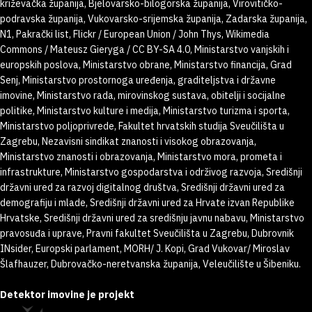
križevačka županija, Bjelovarsko-bilogorska županija, Virovitičko-
podravska županija, Vukovarsko-srijemska županija, Zadarska županija,
N1, Pakrački list, Flickr / European Union / John Thys, Wikimedia
Commons / Mateusz Gieryga / CC BY-SA 4.0, Ministarstvo vanjskih i
europskih poslova, Ministarstvo obrane, Ministarstvo financija, Grad
Senj, Ministarstvo prostornoga uređenja, graditeljstva i državne
imovine, Ministarstvo rada, mirovinskog sustava, obitelji i socijalne
politike, Ministarstvo kulture i medija, Ministarstvo turizma i sporta,
Ministarstvo poljoprivrede, Fakultet hrvatskih studija Sveučilišta u
Zagrebu, Nezavisni sindikat znanosti i visokog obrazovanja,
Ministarstvo znanosti i obrazovanja, Ministarstvo mora, prometa i
infrastrukture, Ministarstvo gospodarstva i održivog razvoja, Središnji
državni ured za razvoj digitalnog društva, Središnji državni ured za
demografiju i mlade, Središnji državni ured za Hrvate izvan Republike
Hrvatske, Središnji državni ured za središnju javnu nabavu, Ministarstvo
pravosuđa i uprave, Pravni fakultet Sveučilišta u Zagrebu, Dubrovnik
INsider, Europski parlament, MORH/ J. Kopi, Grad Vukovar/ Miroslav
Šlafhauzer, Dubrovačko-neretvanska županija, Veleučilište u Šibeniku.
Detektor imovine je projekt