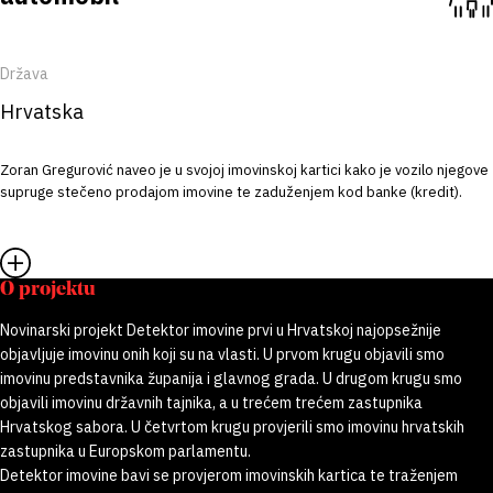
Država
Hrvatska
Zoran Gregurović naveo je u svojoj imovinskoj kartici kako je vozilo njegove
supruge stečeno prodajom imovine te zaduženjem kod banke (kredit).
O projektu
Novinarski projekt Detektor imovine prvi u Hrvatskoj najopsežnije
objavljuje imovinu onih koji su na vlasti. U prvom krugu objavili smo
imovinu predstavnika županija i glavnog grada. U drugom krugu smo
objavili imovinu državnih tajnika, a u trećem trećem zastupnika
Hrvatskog sabora. U četvrtom krugu provjerili smo imovinu hrvatskih
zastupnika u Europskom parlamentu.
Detektor imovine bavi se provjerom imovinskih kartica te traženjem