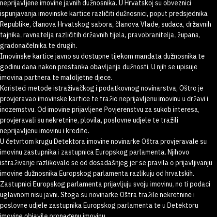
neprijavljene imovine javnih dužnosnika. U Hrvatskoj su obveznici
ispunjavanja imovinske kartice različiti dužnosnici, poput predsjednika
Republike, članova Hrvatskog sabora, članova Vlade, sudaca, državnih
tajnika, ravnatelja različitih državnih tijela, pravobranitelja, župana,
gradonačelnika te drugih.
Imovinske kartice javno su dostupne tijekom mandata dužnosnika te
godinu dana nakon prestanka obavljanja dužnosti. U njih se upisuje
imovina partnera te maloljetne djece.
Koristeći metode istraživačkog i podatkovnog novinarstva, Oštro je
provjeravao imovinske kartice te tražio neprijavljenu imovinu u državi i
inozemstvu. Od imovine prijavljene Povjerenstvu za sukob interesa,
provjeravali su nekretnine, plovila, poslovne udjele te tražili
neprijavljenu imovinu i kredite.
U četvrtom krugu Detektora imovine novinarke Oštra provjeravale su
imovinu zastupnika i zastupnica Europskog parlamenta. Njihovo
istraživanje razlikovalo se od dosadašnjeg jer se pravila o prijavljivanju
imovine dužnosnika Europskog parlamenta razlikuju od hrvatskih.
Zastupnici Europskog parlamenta prijavljuju svoju imovinu, no ti podaci
uglavnom nisu javni. Stoga su novinarke Oštra tražile nekretnine i
poslovne udjele zastupnika Europskog parlamenta te u Detektoru
imovine objavile pronađenu imovinu.