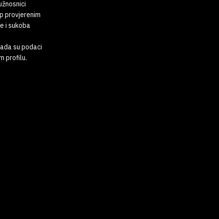
dužnosnici
up provjerenim
e i sukoba
kada su podaci
 profilu.