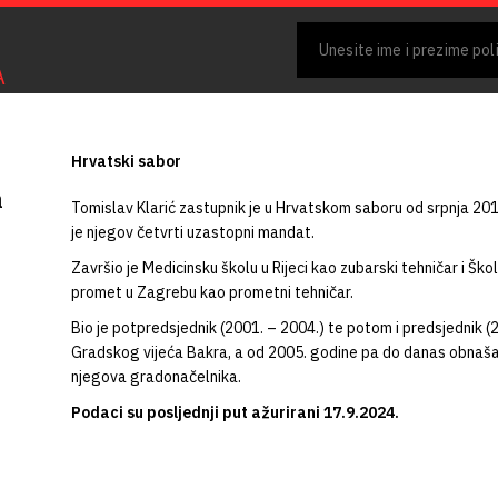
A
Hrvatski sabor
a
Tomislav Klarić zastupnik je u Hrvatskom saboru od srpnja 20
je njegov četvrti uzastopni mandat.
Završio je Medicinsku školu u Rijeci kao zubarski tehničar i Škol
promet u Zagrebu kao prometni tehničar.
Bio je potpredsjednik (2001. – 2004.) te potom i predsjednik (
Gradskog vijeća Bakra, a od 2005. godine pa do danas obnaša
njegova gradonačelnika.
Podaci su posljednji put ažurirani 17.9.2024.