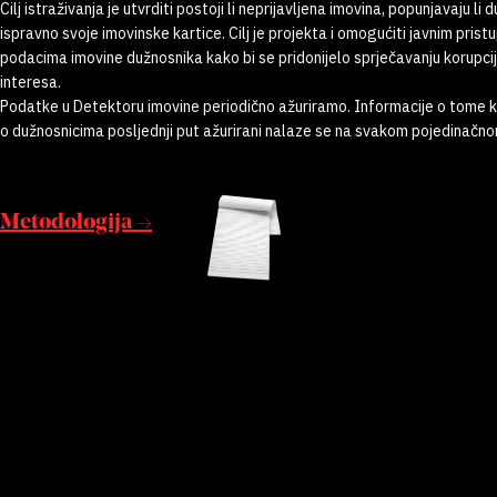
Cilj istraživanja je utvrditi postoji li neprijavljena imovina, popunjavaju li 
ispravno svoje imovinske kartice. Cilj je projekta i omogućiti javnim prist
podacima imovine dužnosnika kako bi se pridonijelo sprječavanju korupcij
interesa.
Podatke u Detektoru imovine periodično ažuriramo. Informacije o tome 
o dužnosnicima posljednji put ažurirani nalaze se na svakom pojedinačnom
Metodologija →