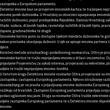
zastupnika u Europskom parlamentu.
Detektor imovine bavi se provjerom imovinskih kartica te traženjem nepr
imovine javnih dužnosnika. U Hrvatskoj su obveznici ispunjavanja imovinsk
različiti dužnosnici, poput predsjednika Republike, članova Hrvatskog s
Vlade, sudaca, državnih tajnika, ravnatelja različitih državnih tijela, pravo
župana, gradonačelnika te drugih.
Imovinske kartice javno su dostupne tijekom mandata dužnosnika te go
nakon prestanka obavljanja dužnosti. U njih se upisuje imovina partnera 
djece.
Koristeći metode istraživačkog i podatkovnog novinarstva, Oštro je pro
imovinske kartice te tražio neprijavljenu imovinu u državi i inozemstvu. O
prijavljene Povjerenstvu za sukob interesa, provjeravali su nekretnine, pl
udjele te tražili neprijavljenu imovinu i kredite.
U četvrtom krugu Detektora imovine novinarke Oštra provjeravale su im
zastupnika i zastupnica Europskog parlamenta. Njihovo istraživanje razl
dosadašnjeg jer se pravila o prijavljivanju imovine dužnosnika Europsko
razlikuju od hrvatskih. Zastupnici Europskog parlamenta prijavljuju svoju i
podaci uglavnom nisu javni. Stoga su novinarke Oštra tražile nekretnine 
udjele zastupnika Europskog parlamenta te u Detektoru imovine objavi
imovinu.