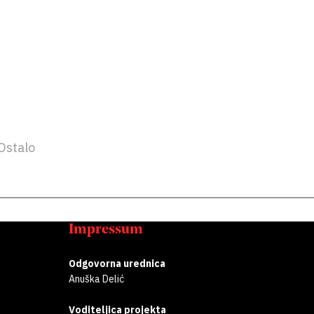
Ostalo
Impressum
Odgovorna urednica
Anuška Delić
Voditeljica projekta