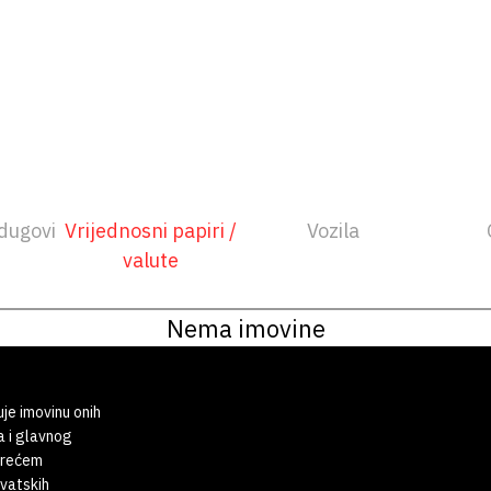
dugovi
Vrijednosni papiri /
Vozila
valute
Nema imovine
uje imovinu onih
a i glavnog
 trećem
rvatskih