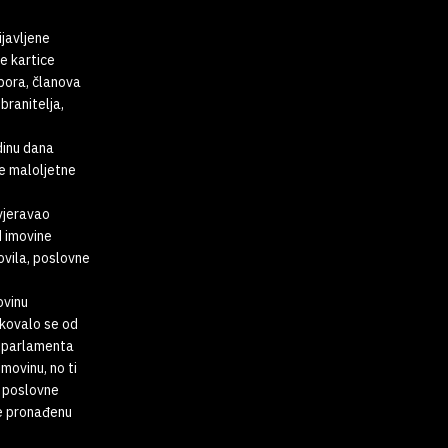
ijavljene
e kartice
abora, članova
branitelja,
dinu dana
te maloljetne
vjeravao
d imovine
ovila, poslovne
ovinu
ikovalo se od
g parlamenta
movinu, no ti
i poslovne
le pronađenu