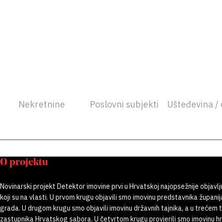
Nekretnine
Poslovni subjekti
Ušteđevina / 
O projektu
Novinarski projekt Detektor imovine prvi u Hrvatskoj najopsežnije objavlj
koji su na vlasti. U prvom krugu objavili smo imovinu predstavnika županij
grada. U drugom krugu smo objavili imovinu državnih tajnika, a u trećem
zastupnika Hrvatskog sabora. U četvrtom krugu provjerili smo imovinu h