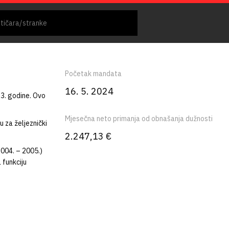
Početak mandata
16. 5. 2024
13. godine. Ovo
Mjesečna neto primanja od obnašanja dužnosti
u za željeznički
2.247,13 €
2004. – 2005.)
 funkciju