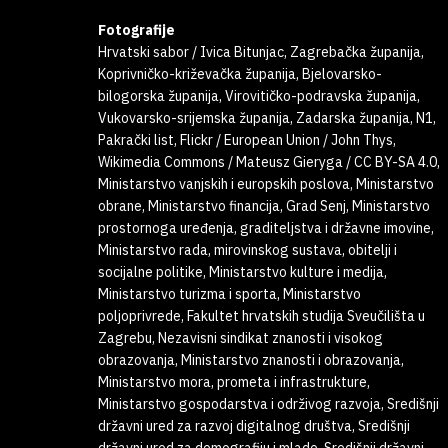
Fotografije
Hrvatski sabor / Ivica Bitunjac, Zagrebačka županija,
Koprivničko-križevačka županija, Bjelovarsko-
bilogorska županija, Virovitičko-podravska županija,
Vukovarsko-srijemska županija, Zadarska županija, N1,
Pakrački list, Flickr / European Union / John Thys,
Wikimedia Commons / Mateusz Gieryga / CC BY-SA 4.0,
Ministarstvo vanjskih i europskih poslova, Ministarstvo
obrane, Ministarstvo financija, Grad Senj, Ministarstvo
prostornoga uređenja, graditeljstva i državne imovine,
Ministarstvo rada, mirovinskog sustava, obitelji i
socijalne politike, Ministarstvo kulture i medija,
Ministarstvo turizma i sporta, Ministarstvo
poljoprivrede, Fakultet hrvatskih studija Sveučilišta u
Zagrebu, Nezavisni sindikat znanosti i visokog
obrazovanja, Ministarstvo znanosti i obrazovanja,
Ministarstvo mora, prometa i infrastrukture,
Ministarstvo gospodarstva i održivog razvoja, Središnji
državni ured za razvoj digitalnog društva, Središnji
državni ured za demografiju i mlade, Središnji državni