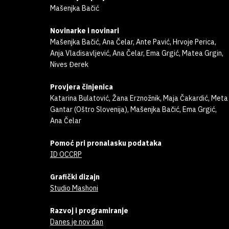
Mašenjka Bačić
Novinarke i novinari
Mašenjka Bačić, Ana Čelar, Ante Pavić, Hrvoje Perica,
Anja Vladisavljević, Ana Čelar, Ema Grgić, Matea Grgin,
Nives Đerek
Provjera činjenica
Katarina Bulatović, Žana Erznožnik, Maja Čakardić, Meta
Gantar (Oštro Slovenija), Mašenjka Bačić, Ema Grgić,
Ana Čelar
Pomoć pri pronalasku podataka
ID OCCRP
Grafički dizajn
Studio Mashoni
Razvoj i programiranje
Danes je nov dan