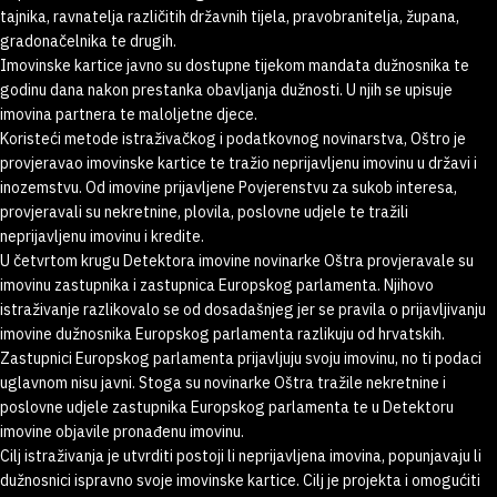
tajnika, ravnatelja različitih državnih tijela, pravobranitelja, župana,
gradonačelnika te drugih.
Imovinske kartice javno su dostupne tijekom mandata dužnosnika te
godinu dana nakon prestanka obavljanja dužnosti. U njih se upisuje
imovina partnera te maloljetne djece.
Koristeći metode istraživačkog i podatkovnog novinarstva, Oštro je
provjeravao imovinske kartice te tražio neprijavljenu imovinu u državi i
inozemstvu. Od imovine prijavljene Povjerenstvu za sukob interesa,
provjeravali su nekretnine, plovila, poslovne udjele te tražili
neprijavljenu imovinu i kredite.
U četvrtom krugu Detektora imovine novinarke Oštra provjeravale su
imovinu zastupnika i zastupnica Europskog parlamenta. Njihovo
istraživanje razlikovalo se od dosadašnjeg jer se pravila o prijavljivanju
imovine dužnosnika Europskog parlamenta razlikuju od hrvatskih.
Zastupnici Europskog parlamenta prijavljuju svoju imovinu, no ti podaci
uglavnom nisu javni. Stoga su novinarke Oštra tražile nekretnine i
poslovne udjele zastupnika Europskog parlamenta te u Detektoru
imovine objavile pronađenu imovinu.
Cilj istraživanja je utvrditi postoji li neprijavljena imovina, popunjavaju li
dužnosnici ispravno svoje imovinske kartice. Cilj je projekta i omogućiti