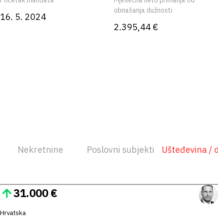
Početak mandata
Mjesečna neto primanja od
obnašanja dužnosti
16. 5. 2024
2.395,44 €
Nekretnine
Poslovni subjekti
Ušteđevina / 
31.000 €
Hrvatska