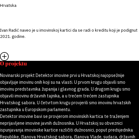
Hrvatska
Ivan Radić naveo je u imovinskoj kartici da se radi o kreditu koji je podignut
2021. godine.
O projektu
Novinarski projekt Detektor imovine prvi u Hrvatskoj najopsežnije
objavljuje imovinu onih koji su na vlasti. U prvom krugu objavili smo
imovinu predstavnika županija i glavnog grada. U drugom krugu smo
objavili imovinu državnih tajnika, a u trećem trećem zastupnika
Hrvatskog sabora. U četvrtom krugu provjerili smo imovinu hrvatskih
zastupnika u Europskom parlamentu.
Detektor imovine bavi se provjerom imovinskih kartica te traženjem
neprijavljene imovine javnih dužnosnika. U Hrvatskoj su obveznici
ispunjavanja imovinske kartice različiti dužnosnici, poput predsjednika
Republike, članova Hrvatskog sabora, članova Vlade, sudaca, državnih