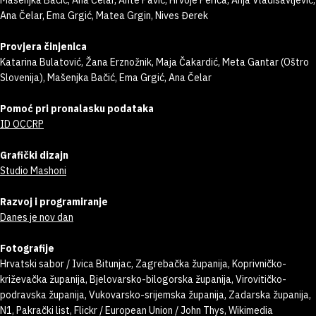
Mašenjka Bačić, Ana Čelar, Ante Pavić, Hrvoje Perica, Anja Vladisavljević,
Ana Čelar, Ema Grgić, Matea Grgin, Nives Đerek
Provjera činjenica
Katarina Bulatović, Žana Erznožnik, Maja Čakardić, Meta Gantar (Oštro
Slovenija), Mašenjka Bačić, Ema Grgić, Ana Čelar
Pomoć pri pronalasku podataka
ID OCCRP
Grafički dizajn
Studio Mashoni
Razvoj i programiranje
Danes je nov dan
Fotografije
Hrvatski sabor / Ivica Bitunjac, Zagrebačka županija, Koprivničko-
križevačka županija, Bjelovarsko-bilogorska županija, Virovitičko-
podravska županija, Vukovarsko-srijemska županija, Zadarska županija,
N1, Pakrački list, Flickr / European Union / John Thys, Wikimedia