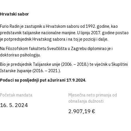
Hrvatski sabor
Furio Radin je zastupnik u Hrvatskom saboru od 1992. godine, kao
predstavnik talijanske nacionalne manjine. U lipnju 2017. godine postao
je potpredsjednik Hrvatskog sabora i na toj je poziciji i dalje.
Na Filozofskom fakultetu Sveučilišta u Zagrebu diplomirao je i
doktorirao psihologiju.
Bio je predsjednik Talijanske unije (2006. – 2018.) te vijećnik u Skupštini
Istarske županije (2016. – 2021.).
Podaci su posljednji put ažurirani 17.9.2024.
Početak mandata
Mjesečna neto primanja od
obnašanja dužnosti
16. 5. 2024
2.907,19 €