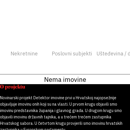
Nekretnine
Poslovni subjekti
Ušteđevina / 
Nema imovine
O projektu
Novinarski projekt Detektor imovine prvi u Hrvatskoj najopsežnije
objavljuje imovinu onih koji su na vlasti. U prvom krugu objavili smo
imovinu predstavnika županija i glavnog grada. U drugom krugu smo
objavili imovinu državnih tajnika, a u trećem trećem zastupnika
Hrvatskog sabora. U četvrtom krugu provjerili smo imovinu hrvatskih
zastupnika u Europskom parlamentu.