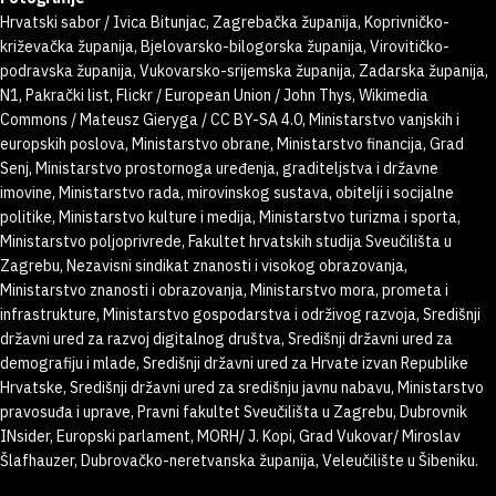
Hrvatski sabor / Ivica Bitunjac, Zagrebačka županija, Koprivničko-
križevačka županija, Bjelovarsko-bilogorska županija, Virovitičko-
podravska županija, Vukovarsko-srijemska županija, Zadarska županija,
N1, Pakrački list, Flickr / European Union / John Thys, Wikimedia
Commons / Mateusz Gieryga / CC BY-SA 4.0, Ministarstvo vanjskih i
europskih poslova, Ministarstvo obrane, Ministarstvo financija, Grad
Senj, Ministarstvo prostornoga uređenja, graditeljstva i državne
imovine, Ministarstvo rada, mirovinskog sustava, obitelji i socijalne
politike, Ministarstvo kulture i medija, Ministarstvo turizma i sporta,
Ministarstvo poljoprivrede, Fakultet hrvatskih studija Sveučilišta u
Zagrebu, Nezavisni sindikat znanosti i visokog obrazovanja,
Ministarstvo znanosti i obrazovanja, Ministarstvo mora, prometa i
infrastrukture, Ministarstvo gospodarstva i održivog razvoja, Središnji
državni ured za razvoj digitalnog društva, Središnji državni ured za
demografiju i mlade, Središnji državni ured za Hrvate izvan Republike
Hrvatske, Središnji državni ured za središnju javnu nabavu, Ministarstvo
pravosuđa i uprave, Pravni fakultet Sveučilišta u Zagrebu, Dubrovnik
INsider, Europski parlament, MORH/ J. Kopi, Grad Vukovar/ Miroslav
Šlafhauzer, Dubrovačko-neretvanska županija, Veleučilište u Šibeniku.