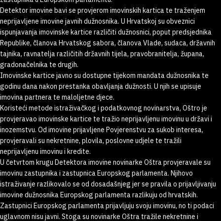
Detektor imovine bavi se provjerom imovinskih kartica te traženjem
neprijavljene imovine javnih dužnosnika. U Hrvatskoj su obveznici
ispunjavanja imovinske kartice različiti dužnosnici, poput predsjednika
Republike, članova Hrvatskog sabora, članova Vlade, sudaca, državnih
tajnika, ravnatelja različitih državnih tijela, pravobranitelja, župana,
gradonačelnika te drugih.
Imovinske kartice javno su dostupne tijekom mandata dužnosnika te
godinu dana nakon prestanka obavljanja dužnosti. U njih se upisuje
imovina partnera te maloljetne djece.
Koristeći metode istraživačkog i podatkovnog novinarstva, Oštro je
provjeravao imovinske kartice te tražio neprijavljenu imovinu u državi i
inozemstvu. Od imovine prijavljene Povjerenstvu za sukob interesa,
provjeravali su nekretnine, plovila, poslovne udjele te tražili
neprijavljenu imovinu i kredite.
U četvrtom krugu Detektora imovine novinarke Oštra provjeravale su
imovinu zastupnika i zastupnica Europskog parlamenta. Njihovo
istraživanje razlikovalo se od dosadašnjeg jer se pravila o prijavljivanju
imovine dužnosnika Europskog parlamenta razlikuju od hrvatskih.
Zastupnici Europskog parlamenta prijavljuju svoju imovinu, no ti podaci
uglavnom nisu javni. Stoga su novinarke Oštra tražile nekretnine i