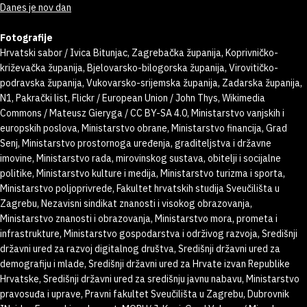
Danes je nov dan
Fotografije
Hrvatski sabor / Ivica Bitunjac, Zagrebačka županija, Koprivničko-
križevačka županija, Bjelovarsko-bilogorska županija, Virovitičko-
podravska županija, Vukovarsko-srijemska županija, Zadarska županija,
N1, Pakrački list, Flickr / European Union / John Thys, Wikimedia
Commons / Mateusz Gieryga / CC BY-SA 4.0, Ministarstvo vanjskih i
europskih poslova, Ministarstvo obrane, Ministarstvo financija, Grad
Senj, Ministarstvo prostornoga uređenja, graditeljstva i državne
imovine, Ministarstvo rada, mirovinskog sustava, obitelji i socijalne
politike, Ministarstvo kulture i medija, Ministarstvo turizma i sporta,
Ministarstvo poljoprivrede, Fakultet hrvatskih studija Sveučilišta u
Zagrebu, Nezavisni sindikat znanosti i visokog obrazovanja,
Ministarstvo znanosti i obrazovanja, Ministarstvo mora, prometa i
infrastrukture, Ministarstvo gospodarstva i održivog razvoja, Središnji
državni ured za razvoj digitalnog društva, Središnji državni ured za
demografiju i mlade, Središnji državni ured za Hrvate izvan Republike
Hrvatske, Središnji državni ured za središnju javnu nabavu, Ministarstvo
pravosuđa i uprave, Pravni fakultet Sveučilišta u Zagrebu, Dubrovnik