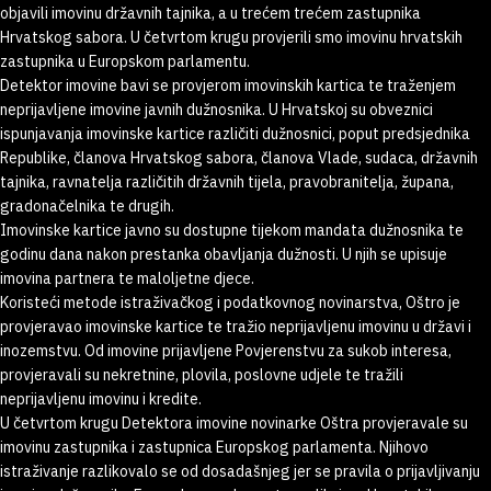
objavili imovinu državnih tajnika, a u trećem trećem zastupnika
Hrvatskog sabora. U četvrtom krugu provjerili smo imovinu hrvatskih
zastupnika u Europskom parlamentu.
Detektor imovine bavi se provjerom imovinskih kartica te traženjem
neprijavljene imovine javnih dužnosnika. U Hrvatskoj su obveznici
ispunjavanja imovinske kartice različiti dužnosnici, poput predsjednika
Republike, članova Hrvatskog sabora, članova Vlade, sudaca, državnih
tajnika, ravnatelja različitih državnih tijela, pravobranitelja, župana,
gradonačelnika te drugih.
Imovinske kartice javno su dostupne tijekom mandata dužnosnika te
godinu dana nakon prestanka obavljanja dužnosti. U njih se upisuje
imovina partnera te maloljetne djece.
Koristeći metode istraživačkog i podatkovnog novinarstva, Oštro je
provjeravao imovinske kartice te tražio neprijavljenu imovinu u državi i
inozemstvu. Od imovine prijavljene Povjerenstvu za sukob interesa,
provjeravali su nekretnine, plovila, poslovne udjele te tražili
neprijavljenu imovinu i kredite.
U četvrtom krugu Detektora imovine novinarke Oštra provjeravale su
imovinu zastupnika i zastupnica Europskog parlamenta. Njihovo
istraživanje razlikovalo se od dosadašnjeg jer se pravila o prijavljivanju