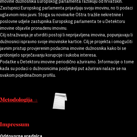
imovine dužnosnika Europskog parlamenta razlikuju od hrvatskih.
Zastupnici Europskog parlamenta prijavljuju svoju imovinu, no ti podaci
uglavnom nisu javni. Stoga su novinarke Oštra tražile nekretnine i
poslovne udjele zastupnika Europskog parlamenta te u Detektoru
imovine objavile pronađenu imovinu.
Cilj istraživanja je utvrditi postoji li neprijavljena imovina, popunjavaju li
dužnosnici ispravno svoje imovinske kartice. Cilj je projekta i omogućiti
javnim pristup provjerenim podacima imovine dužnosnika kako bi se
pridonijelo sprječavanju korupcije i sukoba interesa.
Podatke u Detektoru imovine periodično ažuriramo. Informacije o tome
kada su podaci o dužnosnicima posljednji put ažurirani nalaze se na
svakom pojedinačnom profilu.
Metodologija →
Impressum
Odgovorna urednica