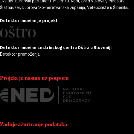
INsider, Europski parlament, MORH/ J. Kopi, Grad Vukovar/ Miroslav
Šlafhauzer, Dubrovačko-neretvanska županija, Veleučilište u Šibeniku.
Detektor imovine je projekt
Detektor imovine sestrinskog centra Oštra u Sloveniji
Detektor premoženja
Projekt je nastao uz potporu
Zadnje ažuriranje podataka