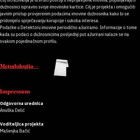
Cilj istraživanja je utvrditi postoji li neprijavljena imovina, popunjavaju li
dužnosnici ispravno svoje imovinske kartice. Cilj je projekta i omogućiti
javnim pristup provjerenim podacima imovine dužnosnika kako bi se
pridonijelo sprječavanju korupcije i sukoba interesa.
Podatke u Detektoru imovine periodično ažuriramo. Informacije o tome
kada su podaci o dužnosnicima posljednji put ažurirani nalaze se na
svakom pojedinačnom profilu.
Metodologija →
Impressum
Odgovorna urednica
Anuška Delić
Voditeljica projekta
Mašenjka Bačić