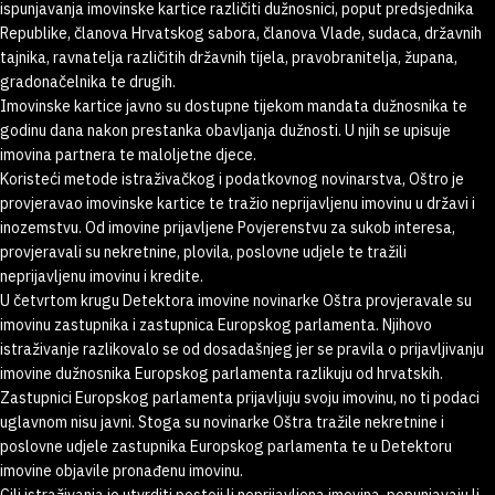
ispunjavanja imovinske kartice različiti dužnosnici, poput predsjednika
Republike, članova Hrvatskog sabora, članova Vlade, sudaca, državnih
tajnika, ravnatelja različitih državnih tijela, pravobranitelja, župana,
gradonačelnika te drugih.
Imovinske kartice javno su dostupne tijekom mandata dužnosnika te
godinu dana nakon prestanka obavljanja dužnosti. U njih se upisuje
imovina partnera te maloljetne djece.
Koristeći metode istraživačkog i podatkovnog novinarstva, Oštro je
provjeravao imovinske kartice te tražio neprijavljenu imovinu u državi i
inozemstvu. Od imovine prijavljene Povjerenstvu za sukob interesa,
provjeravali su nekretnine, plovila, poslovne udjele te tražili
neprijavljenu imovinu i kredite.
U četvrtom krugu Detektora imovine novinarke Oštra provjeravale su
imovinu zastupnika i zastupnica Europskog parlamenta. Njihovo
istraživanje razlikovalo se od dosadašnjeg jer se pravila o prijavljivanju
imovine dužnosnika Europskog parlamenta razlikuju od hrvatskih.
Zastupnici Europskog parlamenta prijavljuju svoju imovinu, no ti podaci
uglavnom nisu javni. Stoga su novinarke Oštra tražile nekretnine i
poslovne udjele zastupnika Europskog parlamenta te u Detektoru
imovine objavile pronađenu imovinu.