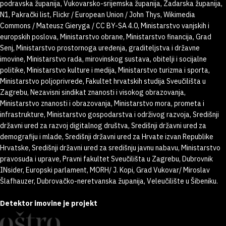
podravska županija, Vukovarsko-srijemska županija, Zadarska županija,
N1, Pakrački list, Flickr / European Union / John Thys, Wikimedia
Commons / Mateusz Gieryga / CC BY-SA 4.0, Ministarstvo vanjskih i
europskih poslova, Ministarstvo obrane, Ministarstvo financija, Grad
Senj, Ministarstvo prostornoga uređenja, graditeljstva i državne
imovine, Ministarstvo rada, mirovinskog sustava, obitelji i socijalne
politike, Ministarstvo kulture i medija, Ministarstvo turizma i sporta,
Ministarstvo poljoprivrede, Fakultet hrvatskih studija Sveučilišta u
Zagrebu, Nezavisni sindikat znanosti i visokog obrazovanja,
Ministarstvo znanosti i obrazovanja, Ministarstvo mora, prometa i
infrastrukture, Ministarstvo gospodarstva i održivog razvoja, Središnji
državni ured za razvoj digitalnog društva, Središnji državni ured za
demografiju i mlade, Središnji državni ured za Hrvate izvan Republike
Hrvatske, Središnji državni ured za središnju javnu nabavu, Ministarstvo
pravosuđa i uprave, Pravni fakultet Sveučilišta u Zagrebu, Dubrovnik
INsider, Europski parlament, MORH/ J. Kopi, Grad Vukovar/ Miroslav
Šlafhauzer, Dubrovačko-neretvanska županija, Veleučilište u Šibeniku.
Detektor imovine je projekt