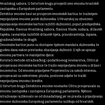
Hrvatskog sabora. U četvrtom krugu provjerili smo imovinu hrvatskih
zastupnika u Europskom parlamentu.
Detektor imovine bavi se provjerom imovinskih kartica te traženjem
neprijavljene imovine javnih dužnosnika. U Hrvatskoj su obveznici
ispunjavanja imovinske kartice različiti dužnosnici, poput predsjednika
Republike, članova Hrvatskog sabora, članova Vlade, sudaca, državnih
tajnika, ravnatelja različitih državnih tijela, pravobranitelja, župana,
gradonačelnika te drugih.
Imovinske kartice javno su dostupne tijekom mandata dužnosnika te
godinu dana nakon prestanka obavljanja dužnosti. U njih se upisuje
imovina partnera te maloljetne djece.
Koristeći metode istraživačkog i podatkovnog novinarstva, Oštro je
provjeravao imovinske kartice te tražio neprijavljenu imovinu u državi i
inozemstvu. Od imovine prijavljene Povjerenstvu za sukob interesa,
provjeravali su nekretnine, plovila, poslovne udjele te tražili
neprijavljenu imovinu i kredite.
U četvrtom krugu Detektora imovine novinarke Oštra provjeravale su
imovinu zastupnika i zastupnica Europskog parlamenta. Njihovo
istraživanje razlikovalo se od dosadašnjeg jer se pravila o prijavljivanju
imovine dužnosnika Europskog parlamenta razlikuju od hrvatskih.