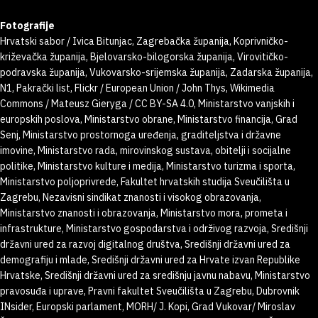
Fotografije
Hrvatski sabor / Ivica Bitunjac, Zagrebačka županija, Koprivničko-
križevačka županija, Bjelovarsko-bilogorska županija, Virovitičko-
podravska županija, Vukovarsko-srijemska županija, Zadarska županija,
N1, Pakrački list, Flickr / European Union / John Thys, Wikimedia
Commons / Mateusz Gieryga / CC BY-SA 4.0, Ministarstvo vanjskih i
europskih poslova, Ministarstvo obrane, Ministarstvo financija, Grad
Senj, Ministarstvo prostornoga uređenja, graditeljstva i državne
imovine, Ministarstvo rada, mirovinskog sustava, obitelji i socijalne
politike, Ministarstvo kulture i medija, Ministarstvo turizma i sporta,
Ministarstvo poljoprivrede, Fakultet hrvatskih studija Sveučilišta u
Zagrebu, Nezavisni sindikat znanosti i visokog obrazovanja,
Ministarstvo znanosti i obrazovanja, Ministarstvo mora, prometa i
infrastrukture, Ministarstvo gospodarstva i održivog razvoja, Središnji
državni ured za razvoj digitalnog društva, Središnji državni ured za
demografiju i mlade, Središnji državni ured za Hrvate izvan Republike
Hrvatske, Središnji državni ured za središnju javnu nabavu, Ministarstvo
pravosuđa i uprave, Pravni fakultet Sveučilišta u Zagrebu, Dubrovnik
INsider, Europski parlament, MORH/ J. Kopi, Grad Vukovar/ Miroslav