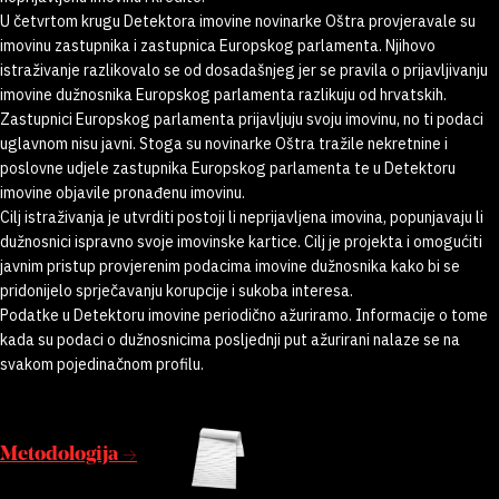
U četvrtom krugu Detektora imovine novinarke Oštra provjeravale su
imovinu zastupnika i zastupnica Europskog parlamenta. Njihovo
istraživanje razlikovalo se od dosadašnjeg jer se pravila o prijavljivanju
imovine dužnosnika Europskog parlamenta razlikuju od hrvatskih.
Zastupnici Europskog parlamenta prijavljuju svoju imovinu, no ti podaci
uglavnom nisu javni. Stoga su novinarke Oštra tražile nekretnine i
poslovne udjele zastupnika Europskog parlamenta te u Detektoru
imovine objavile pronađenu imovinu.
Cilj istraživanja je utvrditi postoji li neprijavljena imovina, popunjavaju li
dužnosnici ispravno svoje imovinske kartice. Cilj je projekta i omogućiti
javnim pristup provjerenim podacima imovine dužnosnika kako bi se
pridonijelo sprječavanju korupcije i sukoba interesa.
Podatke u Detektoru imovine periodično ažuriramo. Informacije o tome
kada su podaci o dužnosnicima posljednji put ažurirani nalaze se na
svakom pojedinačnom profilu.
Metodologija →