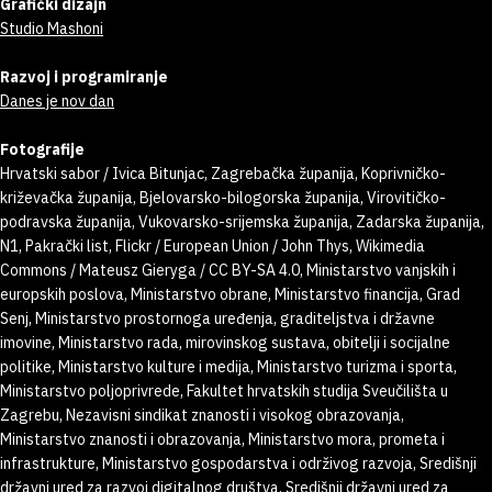
Grafički dizajn
Studio Mashoni
Razvoj i programiranje
Danes je nov dan
Fotografije
Hrvatski sabor / Ivica Bitunjac, Zagrebačka županija, Koprivničko-
križevačka županija, Bjelovarsko-bilogorska županija, Virovitičko-
podravska županija, Vukovarsko-srijemska županija, Zadarska županija,
N1, Pakrački list, Flickr / European Union / John Thys, Wikimedia
Commons / Mateusz Gieryga / CC BY-SA 4.0, Ministarstvo vanjskih i
europskih poslova, Ministarstvo obrane, Ministarstvo financija, Grad
Senj, Ministarstvo prostornoga uređenja, graditeljstva i državne
imovine, Ministarstvo rada, mirovinskog sustava, obitelji i socijalne
politike, Ministarstvo kulture i medija, Ministarstvo turizma i sporta,
Ministarstvo poljoprivrede, Fakultet hrvatskih studija Sveučilišta u
Zagrebu, Nezavisni sindikat znanosti i visokog obrazovanja,
Ministarstvo znanosti i obrazovanja, Ministarstvo mora, prometa i
infrastrukture, Ministarstvo gospodarstva i održivog razvoja, Središnji
državni ured za razvoj digitalnog društva, Središnji državni ured za