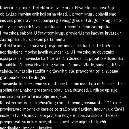
Novinarski projekt Detektor imovine prvi u Hrvatskoj najopsežnije
objavljuje imovinu onih koji su na vlasti. U prvom krugu objavili smo
imovinu predstavnika županija i glavnog grada. U drugom krugu smo
objavili imovinu državnih tajnika, a u trećem trećem zastupnika
Hrvatskog sabora. U četvrtom krugu provjerili smo imovinu hrvatskih
zastupnika u Europskom parlamentu.
Detektor imovine bavi se provjerom imovinskih kartica te traženjem
neprijavljene imovine javnih dužnosnika. U Hrvatskoj su obveznici
ispunjavanja imovinske kartice različiti dužnosnici, poput predsjednika
Republike, članova Hrvatskog sabora, članova Vlade, sudaca, državnih
tajnika, ravnatelja različitih državnih tijela, pravobranitelja, župana,
gradonačelnika te drugih.
Imovinske kartice javno su dostupne tijekom mandata dužnosnika te
godinu dana nakon prestanka obavljanja dužnosti. U njih se upisuje
imovina partnera te maloljetne djece.
Koristeći metode istraživačkog i podatkovnog novinarstva, Oštro je
provjeravao imovinske kartice te tražio neprijavljenu imovinu u državi i
inozemstvu. Od imovine prijavljene Povjerenstvu za sukob interesa,
provjeravali su nekretnine, plovila, poslovne udjele te tražili
neprijavljenu imovinu i kredite.