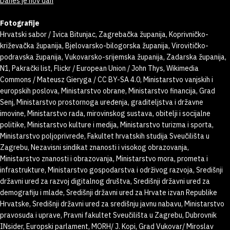
Danes je nov dan
Fotografije
Hrvatski sabor / Ivica Bitunjac, Zagrebačka županija, Koprivničko-
križevačka županija, Bjelovarsko-bilogorska županija, Virovitičko-
podravska županija, Vukovarsko-srijemska županija, Zadarska županija,
N1, Pakrački list, Flickr / European Union / John Thys, Wikimedia
Commons / Mateusz Gieryga / CC BY-SA 4.0, Ministarstvo vanjskih i
europskih poslova, Ministarstvo obrane, Ministarstvo financija, Grad
Senj, Ministarstvo prostornoga uređenja, graditeljstva i državne
imovine, Ministarstvo rada, mirovinskog sustava, obitelji i socijalne
politike, Ministarstvo kulture i medija, Ministarstvo turizma i sporta,
Ministarstvo poljoprivrede, Fakultet hrvatskih studija Sveučilišta u
Zagrebu, Nezavisni sindikat znanosti i visokog obrazovanja,
Ministarstvo znanosti i obrazovanja, Ministarstvo mora, prometa i
infrastrukture, Ministarstvo gospodarstva i održivog razvoja, Središnji
državni ured za razvoj digitalnog društva, Središnji državni ured za
demografiju i mlade, Središnji državni ured za Hrvate izvan Republike
Hrvatske, Središnji državni ured za središnju javnu nabavu, Ministarstvo
pravosuđa i uprave, Pravni fakultet Sveučilišta u Zagrebu, Dubrovnik
INsider, Europski parlament, MORH/ J. Kopi, Grad Vukovar/ Miroslav