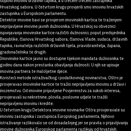
objavili imovinu državnih tajnika, a u trećem trećem zastupnika
Hrvatskog sabora. U četvrtom krugu provjerili smo imovinu hrvatskih
zastupnika u Europskom parlamentu.
Detektor imovine bavi se provjerom imovinskih kartica te traženjem
neprijavljene imovine javnih dužnosnika. U Hrvatskoj su obveznici
ispunjavanja imovinske kartice različiti dužnosnici, poput predsjednika
Republike, članova Hrvatskog sabora, članova Vlade, sudaca, državnih
tajnika, ravnatelja različitih državnih tijela, pravobranitelja, župana,
gradonačelnika te drugih.
Imovinske kartice javno su dostupne tijekom mandata dužnosnika te
godinu dana nakon prestanka obavljanja dužnosti. U njih se upisuje
imovina partnera te maloljetne djece.
Koristeći metode istraživačkog i podatkovnog novinarstva, Oštro je
provjeravao imovinske kartice te tražio neprijavljenu imovinu u državi i
inozemstvu. Od imovine prijavljene Povjerenstvu za sukob interesa,
provjeravali su nekretnine, plovila, poslovne udjele te tražili
neprijavljenu imovinu i kredite.
U četvrtom krugu Detektora imovine novinarke Oštra provjeravale su
imovinu zastupnika i zastupnica Europskog parlamenta. Njihovo
istraživanje razlikovalo se od dosadašnjeg jer se pravila o prijavljivanju
imovine dužnosnika Europskog parlamenta razlikuju od hrvatskih.