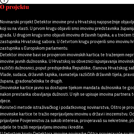
O projektu
Novinarski projekt Detektor imovine prvi u Hrvatskoj najopsežnije objavlj
koji su na vlasti. U prvom krugu objavili smo imovinu predstavnika županij
grada. U drugom krugu smo objavili imovinu državnih tajnika, a u trećem
zastupnika Hrvatskog sabora. U četvrtom krugu provjerili smo imovinu h
zastupnika u Europskom parlamentu.
Detektor imovine bavi se provjerom imovinskih kartica te traženjem nepr
imovine javnih dužnosnika. U Hrvatskoj su obveznici ispunjavanja imovinsk
različiti dužnosnici, poput predsjednika Republike, članova Hrvatskog s
Vlade, sudaca, državnih tajnika, ravnatelja različitih državnih tijela, pravo
župana, gradonačelnika te drugih.
Imovinske kartice javno su dostupne tijekom mandata dužnosnika te go
nakon prestanka obavljanja dužnosti. U njih se upisuje imovina partnera 
djece.
Koristeći metode istraživačkog i podatkovnog novinarstva, Oštro je pro
imovinske kartice te tražio neprijavljenu imovinu u državi i inozemstvu. O
prijavljene Povjerenstvu za sukob interesa, provjeravali su nekretnine, pl
udjele te tražili neprijavljenu imovinu i kredite.
U četvrtom krugu Detektora imovine novinarke Oštra provjeravale su im