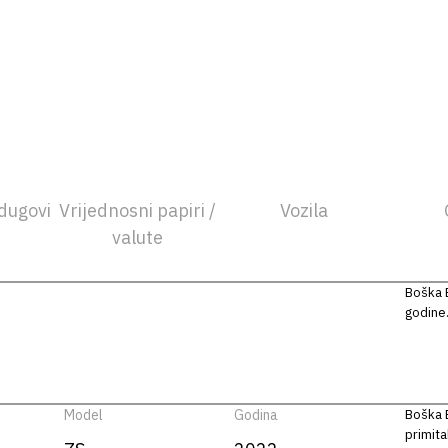
dugovi
Vrijednosni papiri /
Vozila
valute
Boška B
godine
Model
Godina
Boška B
primit