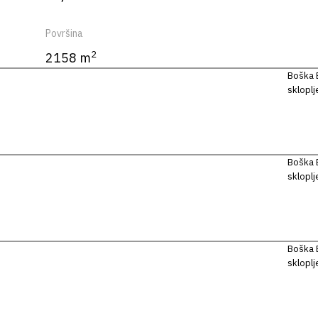
Površina
2
2158 m
Boška B
skloplj
Boška B
skloplj
Boška B
skloplj