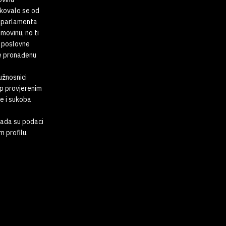
ikovalo se od
g parlamenta
movinu, no ti
i poslovne
le pronađenu
dužnosnici
up provjerenim
e i sukoba
kada su podaci
 profilu.