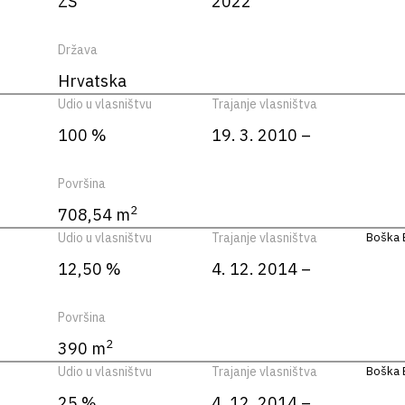
ZS
2022
Država
Hrvatska
Udio u vlasništvu
Trajanje vlasništva
100 %
19. 3. 2010 –
Površina
2
708,54 m
Udio u vlasništvu
Trajanje vlasništva
Boška B
12,50 %
4. 12. 2014 –
Površina
2
390 m
Udio u vlasništvu
Trajanje vlasništva
Boška B
25 %
4. 12. 2014 –