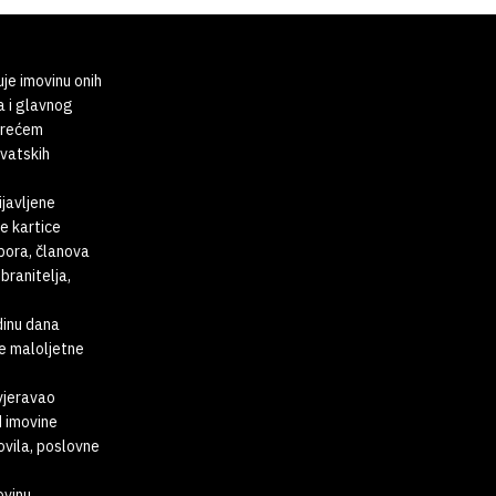
uje imovinu onih
a i glavnog
 trećem
rvatskih
ijavljene
e kartice
abora, članova
branitelja,
dinu dana
te maloljetne
vjeravao
d imovine
ovila, poslovne
ovinu