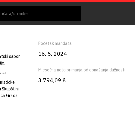
Početak mandata
16. 5. 2024
atski sabor
je.
Mjesečna neto primanja od obnašanja dužnosti
vcu.
3.794,09 €
rističke
u Skupštini
jeća Grada