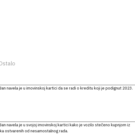
Ostalo
an navela je u imovinskoj kartici da se radi o kreditu koji je podignut 2023.
.
an navela je u svojoj imovinskoj kartici kako je vozilo stečeno kupnjom iz
aka ostvarenih od nesamostalnog rada.