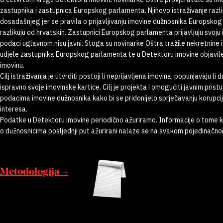
zastupnika i zastupnica Europskog parlamenta. Njihovo istraživanje razl
dosadašnjeg jer se pravila o prijavljivanju imovine dužnosnika Europsko
razlikuju od hrvatskih. Zastupnici Europskog parlamenta prijavljuju svoju i
podaci uglavnom nisu javni. Stoga su novinarke Oštra tražile nekretnine 
udjele zastupnika Europskog parlamenta te u Detektoru imovine objavi
imovinu.
Cilj istraživanja je utvrditi postoji li neprijavljena imovina, popunjavaju li 
ispravno svoje imovinske kartice. Cilj je projekta i omogućiti javnim prist
podacima imovine dužnosnika kako bi se pridonijelo sprječavanju korupcij
interesa.
Podatke u Detektoru imovine periodično ažuriramo. Informacije o tome 
o dužnosnicima posljednji put ažurirani nalaze se na svakom pojedinačnom
Metodologija →