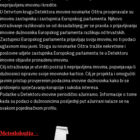
neprijavljenu imovinu i kredite.
U četvrtom krugu Detektora imovine novinarke Oštra provjeravale su
imovinu zastupnika i zastupnica Europskog parlamenta. Njihovo
istraživanje razlikovalo se od dosadašnjeg jer se pravila o prijavljivanju
imovine dužnosnika Europskog parlamenta razlikuju od hrvatskih.
Zastupnici Europskog parlamenta prijavljuju svoju imovinu, no ti podaci
uglavnom nisu javni. Stoga su novinarke Oštra tražile nekretnine i
poslovne udjele zastupnika Europskog parlamenta te u Detektoru
imovine objavile pronađenu imovinu.
Cilj istraživanja je utvrditi postoji li neprijavljena imovina, popunjavaju li
dužnosnici ispravno svoje imovinske kartice. Cilj je projekta i omogućiti
javnim pristup provjerenim podacima imovine dužnosnika kako bi se
pridonijelo sprječavanju korupcije i sukoba interesa.
Podatke u Detektoru imovine periodično ažuriramo. Informacije o tome
kada su podaci o dužnosnicima posljednji put ažurirani nalaze se na
svakom pojedinačnom profilu.
Metodologija →