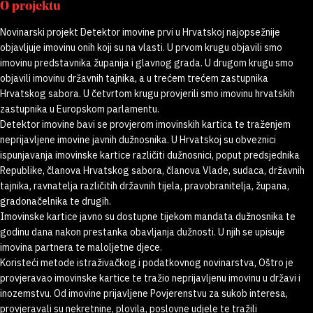
O projektu
Novinarski projekt Detektor imovine prvi u Hrvatskoj najopsežnije
objavljuje imovinu onih koji su na vlasti. U prvom krugu objavili smo
imovinu predstavnika županija i glavnog grada. U drugom krugu smo
objavili imovinu državnih tajnika, a u trećem trećem zastupnika
Hrvatskog sabora. U četvrtom krugu provjerili smo imovinu hrvatskih
zastupnika u Europskom parlamentu.
Detektor imovine bavi se provjerom imovinskih kartica te traženjem
neprijavljene imovine javnih dužnosnika. U Hrvatskoj su obveznici
ispunjavanja imovinske kartice različiti dužnosnici, poput predsjednika
Republike, članova Hrvatskog sabora, članova Vlade, sudaca, državnih
tajnika, ravnatelja različitih državnih tijela, pravobranitelja, župana,
gradonačelnika te drugih.
Imovinske kartice javno su dostupne tijekom mandata dužnosnika te
godinu dana nakon prestanka obavljanja dužnosti. U njih se upisuje
imovina partnera te maloljetne djece.
Koristeći metode istraživačkog i podatkovnog novinarstva, Oštro je
provjeravao imovinske kartice te tražio neprijavljenu imovinu u državi i
inozemstvu. Od imovine prijavljene Povjerenstvu za sukob interesa,
provjeravali su nekretnine, plovila, poslovne udjele te tražili