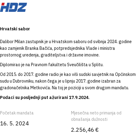
Hrvatski sabor
Dalibor Milan zastupnik je u Hrvatskom saboru od svibnja 2024. godine
kao zamjenik Branka Bačića, potpredsjednika Vlade i ministra
prostornog uređenja, graditeljstva i državne imovine.
Diplomirao je na Pravnom fakultetu Sveučilišta u Splitu.
Od 2015. do 2017. godine radio je kao viši sudski savjetnik na Općinskom
sudu u Dubrovniku, nakon čega je u lipnju 2017. godine izabran za
gradonačelnika Metkovića. Na toj je poziciji u svom drugom mandatu.
Podaci su posljednji put ažurirani 17.9.2024.
Početak mandata
Mjesečna neto primanja od
obnašanja dužnosti
16. 5. 2024
2.256,46 €