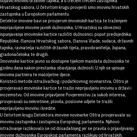
objavili imovinu državnih tajnika, a u trećem trećem zastupnika
Hrvatskog sabora. U četvrtom krugu provjerili smo imovinu hrvatskih
zastupnika u Europskom parlamentu.
Detektor imovine bavi se provjerom imovinskih kartica te traženjem
neprijavljene imovine javnih dužnosnika. U Hrvatskoj su obveznici
ispunjavanja imovinske kartice različiti dužnosnici, poput predsjednika
Republike, članova Hrvatskog sabora, članova Vlade, sudaca, državnih
tajnika, ravnatelja različitih državnih tijela, pravobranitelja, župana,
gradonačelnika te drugih.
Imovinske kartice javno su dostupne tijekom mandata dužnosnika te
godinu dana nakon prestanka obavljanja dužnosti. U njih se upisuje
imovina partnera te maloljetne djece.
Koristeći metode istraživačkog i podatkovnog novinarstva, Oštro je
provjeravao imovinske kartice te tražio neprijavljenu imovinu u državi i
inozemstvu. Od imovine prijavljene Povjerenstvu za sukob interesa,
provjeravali su nekretnine, plovila, poslovne udjele te tražili
neprijavljenu imovinu i kredite.
U četvrtom krugu Detektora imovine novinarke Oštra provjeravale su
imovinu zastupnika i zastupnica Europskog parlamenta. Njihovo
istraživanje razlikovalo se od dosadašnjeg jer se pravila o prijavljivanju
imovine dužnosnika Europskog parlamenta razlikuju od hrvatskih.