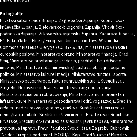
Danes je nov dan
Fotografije
Hrvatski sabor / Ivica Bitunjac, Zagrebačka županija, Koprivničko-
križevačka županija, Bjelovarsko-bilogorska županija, Virovitičko-
podravska županija, Vukovarsko-srijemska županija, Zadarska županija,
N1, Pakrački list, Flickr / European Union / John Thys, Wikimedia
Commons / Mateusz Gieryga / CC BY-SA 4.0, Ministarstvo vanjskih i
europskih poslova, Ministarstvo obrane, Ministarstvo financija, Grad
Senj, Ministarstvo prostornoga uređenja, graditeljstva i državne
imovine, Ministarstvo rada, mirovinskog sustava, obitelji i socijalne
politike, Ministarstvo kulture i medija, Ministarstvo turizma i sporta,
Ministarstvo poljoprivrede, Fakultet hrvatskih studija Sveučilišta u
Zagrebu, Nezavisni sindikat znanosti i visokog obrazovanja,
Ministarstvo znanosti i obrazovanja, Ministarstvo mora, prometa i
infrastrukture, Ministarstvo gospodarstva i održivog razvoja, Središnji
državni ured za razvoj digitalnog društva, Središnji državni ured za
demografiju i mlade, Središnji državni ured za Hrvate izvan Republike
Hrvatske, Središnji državni ured za središnju javnu nabavu, Ministarstvo
pravosuđa i uprave, Pravni fakultet Sveučilišta u Zagrebu, Dubrovnik
INsider, Europski parlament, MORH/ J. Kopi, Grad Vukovar/ Miroslav