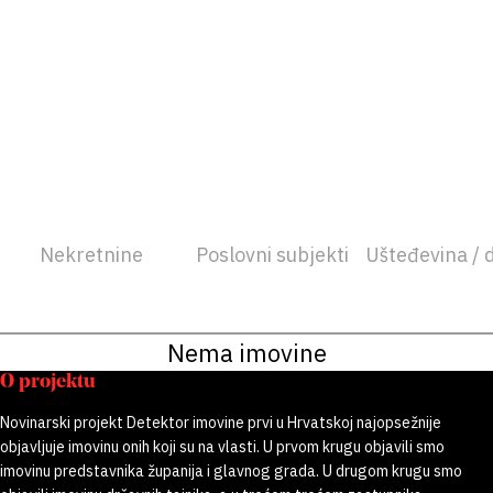
Nekretnine
Poslovni subjekti
Ušteđevina / 
Nema imovine
O projektu
Novinarski projekt Detektor imovine prvi u Hrvatskoj najopsežnije
objavljuje imovinu onih koji su na vlasti. U prvom krugu objavili smo
imovinu predstavnika županija i glavnog grada. U drugom krugu smo