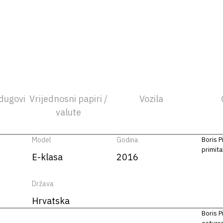
dugovi
Vrijednosni papiri /
Vozila
valute
Model
Godina
Boris P
primit
E-klasa
2016
Država
Hrvatska
Boris P