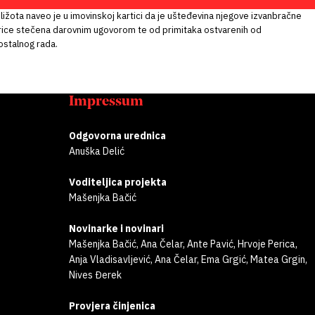
iližota naveo je u imovinskoj kartici da je ušteđevina njegove izvanbračne
rice stečena darovnim ugovorom te od primitaka ostvarenih od
stalnog rada.
Impressum
Odgovorna urednica
Anuška Delić
Voditeljica projekta
Mašenjka Bačić
Novinarke i novinari
Mašenjka Bačić, Ana Čelar, Ante Pavić, Hrvoje Perica,
Anja Vladisavljević, Ana Čelar, Ema Grgić, Matea Grgin,
Nives Đerek
Provjera činjenica