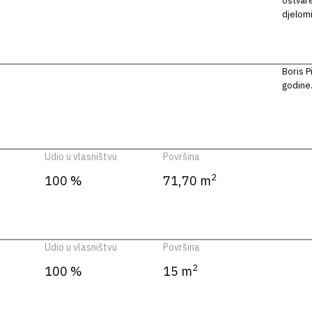
ostvare
djelom
Boris P
godine
Udio u vlasništvu
Površina
2
100 %
71,70 m
Udio u vlasništvu
Površina
2
100 %
15 m