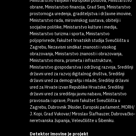
Ministarstvo vanjskih i europskih poslova, Ministarstvo
obrane, Ministarstvo financija, Grad Senj, Ministarstvo
prostornoga uređenja, graditeljstva i državne imovine,
Ministarstvo rada, mirovinskog sustava, obitelji i
socijalne politike, Ministarstvo kulture i medija,
Ministarstvo turizma i sporta, Ministarstvo
poljoprivrede, Fakultet hrvatskih studija Sveučilišta u
Zagrebu, Nezavisni sindikat znanosti i visokog
obrazovanja, Ministarstvo znanosti i obrazovanja,
Ministarstvo mora, prometa i infrastrukture,
Ministarstvo gospodarstva i održivog razvoja, Središnji
državni ured za razvoj digitalnog društva, Središnji
državni ured za demografiju i mlade, Središnji državni
ured za Hrvate izvan Republike Hrvatske, Središnji
državni ured za središnju javnu nabavu, Ministarstvo
pravosuđa i uprave, Pravni fakultet Sveučilišta u
Zagrebu, Dubrovnik INsider, Europski parlament, MORH/
J. Kopi, Grad Vukovar/ Miroslav Šlafhauzer, Dubrovačko-
neretvanska županija, Veleučilište u Šibeniku.
Detektor imovine je projekt