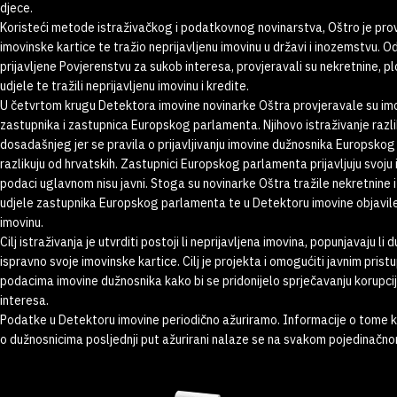
djece.
Koristeći metode istraživačkog i podatkovnog novinarstva, Oštro je pro
imovinske kartice te tražio neprijavljenu imovinu u državi i inozemstvu. O
prijavljene Povjerenstvu za sukob interesa, provjeravali su nekretnine, pl
udjele te tražili neprijavljenu imovinu i kredite.
U četvrtom krugu Detektora imovine novinarke Oštra provjeravale su im
zastupnika i zastupnica Europskog parlamenta. Njihovo istraživanje razl
dosadašnjeg jer se pravila o prijavljivanju imovine dužnosnika Europsko
razlikuju od hrvatskih. Zastupnici Europskog parlamenta prijavljuju svoju i
podaci uglavnom nisu javni. Stoga su novinarke Oštra tražile nekretnine 
udjele zastupnika Europskog parlamenta te u Detektoru imovine objavi
imovinu.
Cilj istraživanja je utvrditi postoji li neprijavljena imovina, popunjavaju li 
ispravno svoje imovinske kartice. Cilj je projekta i omogućiti javnim prist
podacima imovine dužnosnika kako bi se pridonijelo sprječavanju korupcij
interesa.
Podatke u Detektoru imovine periodično ažuriramo. Informacije o tome 
o dužnosnicima posljednji put ažurirani nalaze se na svakom pojedinačnom