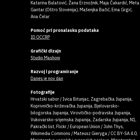
Katarina Bulatović, Žana Erznožnik, Maja Čakardić, Meta
Gantar (Oštro Slovenija), Mašenjka Bačić, Ema Grgić,
Ana Čelar
Pomoć pri pronalasku podataka
ID OCCRP
Grafički dizajn
Studio Mashoni
Razvoj i programiranje
Danes je nov dan
Fotografije
Hrvatski sabor / Ivica Bitunjac, Zagrebačka županija,
Koprivničko-križevačka županija, Bjelovarsko-
bilogorska županija, Virovitičko-podravska županija,
Vukovarsko-srijemska županija, Zadarska županija, N1,
Pakrački list, Flickr / European Union / John Thys,
Wikimedia Commons / Mateusz Gieryga / CC BY-SA 4.0,