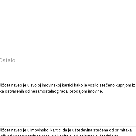
Ostalo
iližota naveo je u svojoj imovinskoj kartici kako je vozilo stečeno kupnjom iz
aka ostvarenih od nesamostalnog radai prodajom imovine.
iližota naveo je u imovinskoj kartici da je ušteđevina stečena od primitaka