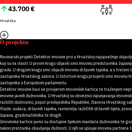
43.700 €
Hrvatska
O projektu
Novinarski projekt Detektor imovine prvi u Hrvatskoj najopsežnije objavlj
koji su na vlasti. U prvom krugu objavili smo imovinu predstavnika županij
grada. U drugom krugu smo objavili imovinu državnih tajnika, a u trećem
zastupnika Hrvatskog sabora. U četvrtom krugu provjerili smo imovinu h
zastupnika u Europskom parlamentu.
Detektor imovine bavi se provjerom imovinskih kartica te traženjem nepr
imovine javnih dužnosnika. U Hrvatskoj su obveznici ispunjavanja imovinsk
različiti dužnosnici, poput predsjednika Republike, članova Hrvatskog s
Vlade, sudaca, državnih tajnika, ravnatelja različitih državnih tijela, pravo
župana, gradonačelnika te drugih.
Imovinske kartice javno su dostupne tijekom mandata dužnosnika te go
nakon prestanka obavljanja dužnosti. U njih se upisuje imovina partnera 