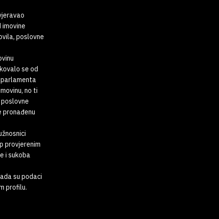
vjeravao
d imovine
ovila, poslovne
ovinu
ikovalo se od
g parlamenta
movinu, no ti
i poslovne
le pronađenu
dužnosnici
up provjerenim
e i sukoba
kada su podaci
 profilu.