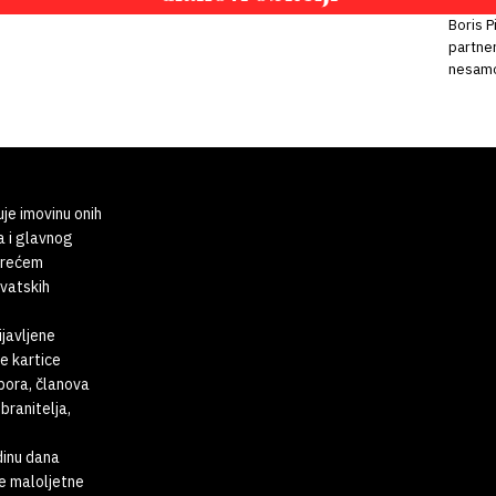
Boris P
partne
nesamo
uje imovinu onih
a i glavnog
 trećem
rvatskih
ijavljene
e kartice
abora, članova
branitelja,
dinu dana
te maloljetne