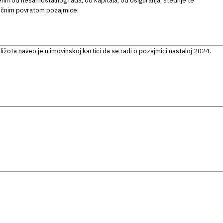
nih od nesamostalnog rada, od kapitala, od osiguranja, štednje te
ičnim povratom pozajmice.
iližota naveo je u imovinskoj kartici da se radi o pozajmici nastaloj 2024.
.