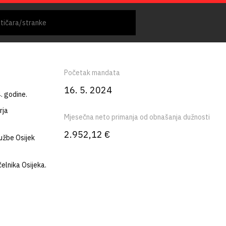
Početak mandata
16. 5. 2024
. godine.
rja
Mjesečna neto primanja od obnašanja dužnosti
2.952,12 €
užbe Osijek
elnika Osijeka.