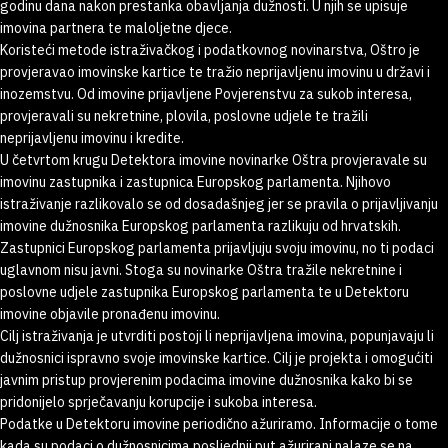
godinu dana nakon prestanka obavljanja dužnosti. U njih se upisuje
imovina partnera te maloljetne djece.
Koristeći metode istraživačkog i podatkovnog novinarstva, Oštro je
provjeravao imovinske kartice te tražio neprijavljenu imovinu u državi i
inozemstvu. Od imovine prijavljene Povjerenstvu za sukob interesa,
provjeravali su nekretnine, plovila, poslovne udjele te tražili
neprijavljenu imovinu i kredite.
U četvrtom krugu Detektora imovine novinarke Oštra provjeravale su
imovinu zastupnika i zastupnica Europskog parlamenta. Njihovo
istraživanje razlikovalo se od dosadašnjeg jer se pravila o prijavljivanju
imovine dužnosnika Europskog parlamenta razlikuju od hrvatskih.
Zastupnici Europskog parlamenta prijavljuju svoju imovinu, no ti podaci
uglavnom nisu javni. Stoga su novinarke Oštra tražile nekretnine i
poslovne udjele zastupnika Europskog parlamenta te u Detektoru
imovine objavile pronađenu imovinu.
Cilj istraživanja je utvrditi postoji li neprijavljena imovina, popunjavaju li
dužnosnici ispravno svoje imovinske kartice. Cilj je projekta i omogućiti
javnim pristup provjerenim podacima imovine dužnosnika kako bi se
pridonijelo sprječavanju korupcije i sukoba interesa.
Podatke u Detektoru imovine periodično ažuriramo. Informacije o tome
kada su podaci o dužnosnicima posljednji put ažurirani nalaze se na