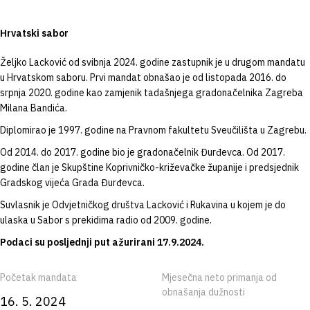
Hrvatski sabor
Željko Lacković od svibnja 2024. godine zastupnik je u drugom mandatu
u Hrvatskom saboru. Prvi mandat obnašao je od listopada 2016. do
srpnja 2020. godine kao zamjenik tadašnjega gradonačelnika Zagreba
Milana Bandića.
Diplomirao je 1997. godine na Pravnom fakultetu Sveučilišta u Zagrebu.
Od 2014. do 2017. godine bio je gradonačelnik Đurđevca. Od 2017.
godine član je Skupštine Koprivničko-križevačke županije i predsjednik
Gradskog vijeća Grada Đurđevca.
Suvlasnik je Odvjetničkog društva Lacković i Rukavina u kojem je do
ulaska u Sabor s prekidima radio od 2009. godine.
Podaci su posljednji put ažurirani 17.9.2024.
Početak mandata
Mjesečna neto primanja od
obnašanja dužnosti
16. 5. 2024