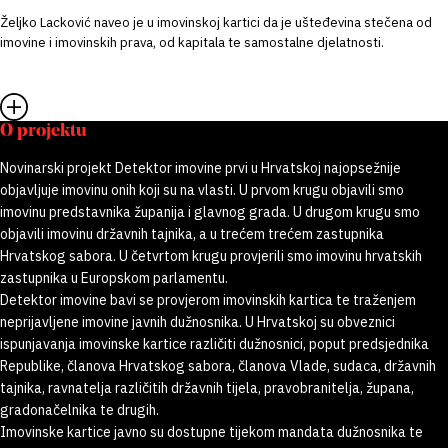
Željko Lacković naveo je u imovinskoj kartici da je ušteđevina stečena od
imovine i imovinskih prava, od kapitala te samostalne djelatnosti.
O projektu
Novinarski projekt Detektor imovine prvi u Hrvatskoj najopsežnije
objavljuje imovinu onih koji su na vlasti. U prvom krugu objavili smo
imovinu predstavnika županija i glavnog grada. U drugom krugu smo
objavili imovinu državnih tajnika, a u trećem trećem zastupnika
Hrvatskog sabora. U četvrtom krugu provjerili smo imovinu hrvatskih
zastupnika u Europskom parlamentu.
Detektor imovine bavi se provjerom imovinskih kartica te traženjem
neprijavljene imovine javnih dužnosnika. U Hrvatskoj su obveznici
ispunjavanja imovinske kartice različiti dužnosnici, poput predsjednika
Republike, članova Hrvatskog sabora, članova Vlade, sudaca, državnih
tajnika, ravnatelja različitih državnih tijela, pravobranitelja, župana,
gradonačelnika te drugih.
Imovinske kartice javno su dostupne tijekom mandata dužnosnika te