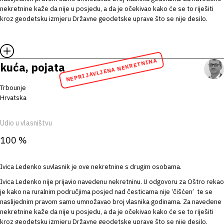
nekretnine kaže da nije u posjedu, a da je očekivao kako će se to riješiti
kroz geodetsku izmjeru Državne geodetske uprave što se nije desilo.
NEPRIJAVLJENA NEKRETNINA
kuća, pojata
Trbounje
Hrvatska
Udio u vlasništvu
100 %
Ivica Ledenko suvlasnik je ove nekretnine s drugim osobama.
Ivica Ledenko nije prijavio navedenu nekretninu. U odgovoru za Oštro rekao
je kako na ruralnim područjima posjed nad česticama nije ‘čišćen’ te se
naslijednim pravom samo umnožavao broj vlasnika godinama. Za navedene
nekretnine kaže da nije u posjedu, a da je očekivao kako će se to riješiti
kroz geodetsku izmjeru Državne geodetske uprave što se nije desilo.