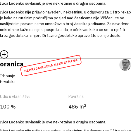
Ivica Ledenko suvlasnik je ove nekretnine s drugim osobama.
Ivica Ledenko nije prijavio navedenu nekretninu. U odgovoru za Oštro rekao
je kako na ruralnim područjima posjed nad česticama nije ‘čišćen’ te se
naslijednim pravom samo umnožavao broj vlasnika godinama. Za navedene
nekretnine kaže da nije u posjedu, a da je očekivao kako će se to riješiti
kroz geodetsku izmjeru Državne geodetske uprave što se nije desilo.
NEPRIJAVLJENA NEKRETNINA
oranica
Trbounje
Hrvatska
Udio u vlasništvu
Površina
2
100 %
486 m
Ivica Ledenko suvlasnik je ove nekretnine s drugim osobama.
Ivica Ledenko nije prijavio navedenu nekretninu. U odgovoru za Oštro rekao