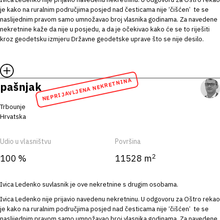
je kako na ruralnim područjima posjed nad česticama nije ‘čišćen’ te se
naslijednim pravom samo umnožavao broj vlasnika godinama. Za navedene
nekretnine kaže da nije u posjedu, a da je očekivao kako će se to riješiti
kroz geodetsku izmjeru Državne geodetske uprave što se nije desilo.
NEPRIJAVLJENA NEKRETNINA
pašnjak
Trbounje
Hrvatska
Udio u vlasništvu
Površina
2
100 %
11528 m
Ivica Ledenko suvlasnik je ove nekretnine s drugim osobama.
Ivica Ledenko nije prijavio navedenu nekretninu. U odgovoru za Oštro rekao
je kako na ruralnim područjima posjed nad česticama nije ‘čišćen’ te se
naslijednim pravom samo umnožavao broj vlasnika godinama. Za navedene