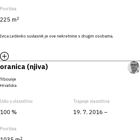
Površina
2
225 m
Ivica Ledenko suvlasnik je ove nekretnine s drugim osobama.
oranica (njiva)
Trbounje
Hrvatska
Udio u vlasništvu
Trajanje vlasništva
100 %
19. 7. 2016 –
Površina
2
1035 m