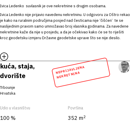
Ivica Ledenko suvlasnik je ove nekretnine s drugim osobama.
Ivica Ledenko nije prijavio navedenu nekretninu. U odgovoru za Oštro rekao
je kako na ruralnim područjima posjed nad česticama nije ‘čišćen’ te se
naslijednim pravom samo umnožavao broj vlasnika godinama. Za navedene
nekretnine kaže da nije u posjedu, a da je očekivao kako će se to riješiti
kroz geodetsku izmjeru Državne geodetske uprave što se nije desilo.
kuća, staja,
NEPRIJAVLJENA
NEKRETNINA
dvorište
Trbounje
Hrvatska
Udio u vlasništvu
Površina
2
100 %
352 m