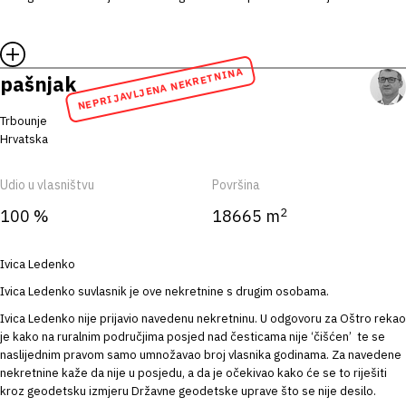
NEPRIJAVLJENA NEKRETNINA
pašnjak
Trbounje
Hrvatska
Udio u vlasništvu
Površina
2
100 %
18665 m
Ivica Ledenko
Ivica Ledenko suvlasnik je ove nekretnine s drugim osobama.
Ivica Ledenko nije prijavio navedenu nekretninu. U odgovoru za Oštro rekao
je kako na ruralnim područjima posjed nad česticama nije ‘čišćen’ te se
naslijednim pravom samo umnožavao broj vlasnika godinama. Za navedene
nekretnine kaže da nije u posjedu, a da je očekivao kako će se to riješiti
kroz geodetsku izmjeru Državne geodetske uprave što se nije desilo.