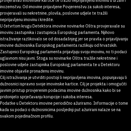
provjeravao imovinske kartice te tražio neprijavljenu imovinu u državi i
inozemstvu. Od imovine prijavljene Povjerenstvu za sukob interesa,
provjeravali su nekretnine, plovila, poslovne udjele te tražili
neprijavljenu imovinu i kredite.
U četvrtom krugu Detektora imovine novinarke Oštra provjeravale su
imovinu zastupnika i zastupnica Europskog parlamenta. Njihovo
istraživanje razlikovalo se od dosadašnjeg jer se pravila o prijavljivanju
imovine dužnosnika Europskog parlamenta razlikuju od hrvatskih.
Zastupnici Europskog parlamenta prijavljuju svoju imovinu, no ti podaci
uglavnom nisu javni. Stoga su novinarke Oštra tražile nekretnine i
poslovne udjele zastupnika Europskog parlamenta te u Detektoru
imovine objavile pronađenu imovinu.
Cilj istraživanja je utvrditi postoji li neprijavljena imovina, popunjavaju li
dužnosnici ispravno svoje imovinske kartice. Cilj je projekta i omogućiti
javnim pristup provjerenim podacima imovine dužnosnika kako bi se
pridonijelo sprječavanju korupcije i sukoba interesa.
Podatke u Detektoru imovine periodično ažuriramo. Informacije o tome
kada su podaci o dužnosnicima posljednji put ažurirani nalaze se na
svakom pojedinačnom profilu.