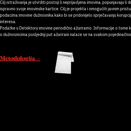
Cilj istraživanja je utvrditi postoji li neprijavljena imovina, popunjavaju li 
ispravno svoje imovinske kartice. Cilj je projekta i omogućiti javnim prist
podacima imovine dužnosnika kako bi se pridonijelo sprječavanju korupcij
interesa.
Podatke u Detektoru imovine periodično ažuriramo. Informacije o tome 
o dužnosnicima posljednji put ažurirani nalaze se na svakom pojedinačnom
Metodologija →