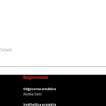
Ostalo
Impressum
Odgovorna urednica
Anuška Delić
Voditeljica projekta