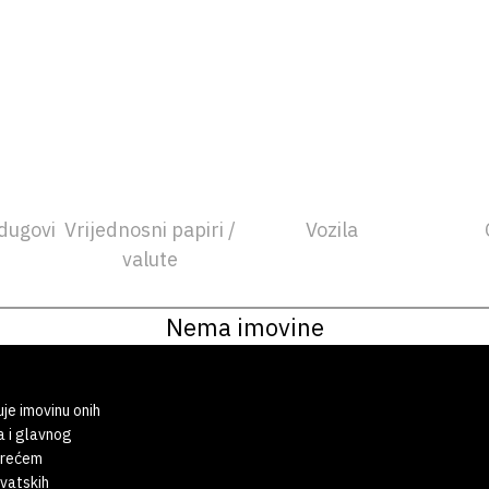
dugovi
Vrijednosni papiri /
Vozila
valute
Nema imovine
uje imovinu onih
a i glavnog
 trećem
rvatskih