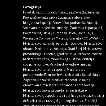
Fotografije
Hrvatski sabor / Ivica Bitunjac, Zagrebačka županija,
Koprivničko-križevačka županija, Bjelovarsko-
bilogorska županija, Virovitičko-podravska županija,
Vukovarsko-srijemska županija, Zadarska županija, N1,
Pakrački list, Flickr / European Union / John Thys,
Wikimedia Commons / Mateusz Gieryga / CC BY-SA 4.0,
Ministarstvo vanjskih i europskih poslova, Ministarstvo
obrane, Ministarstvo financija, Grad Senj, Ministarstvo
prostornoga uređenja, graditeljstva i državne imovine,
Ministarstvo rada, mirovinskog sustava, obitelji i
socijalne politike, Ministarstvo kulture i medija,
Ministarstvo turizma i sporta, Ministarstvo
poljoprivrede, Fakultet hrvatskih studija Sveučilišta u
Zagrebu, Nezavisni sindikat znanosti i visokog
obrazovanja, Ministarstvo znanosti i obrazovanja,
Ministarstvo mora, prometa i infrastrukture,
Ministarstvo gospodarstva i održivog razvoja, Središnji
državni ured za razvoj digitalnog društva, Središnji
državni ured za demografiju i mlade, Središnji državni