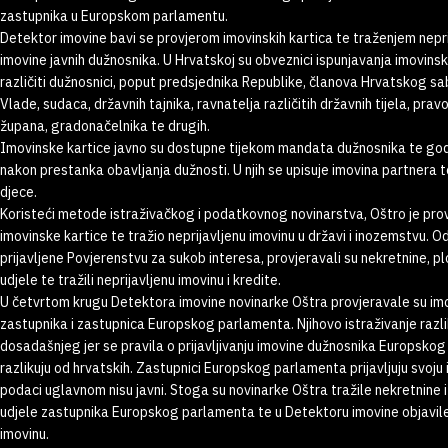
zastupnika u Europskom parlamentu.
Detektor imovine bavi se provjerom imovinskih kartica te traženjem nepr
imovine javnih dužnosnika. U Hrvatskoj su obveznici ispunjavanja imovinsk
različiti dužnosnici, poput predsjednika Republike, članova Hrvatskog s
Vlade, sudaca, državnih tajnika, ravnatelja različitih državnih tijela, pravo
župana, gradonačelnika te drugih.
Imovinske kartice javno su dostupne tijekom mandata dužnosnika te go
nakon prestanka obavljanja dužnosti. U njih se upisuje imovina partnera 
djece.
Koristeći metode istraživačkog i podatkovnog novinarstva, Oštro je pro
imovinske kartice te tražio neprijavljenu imovinu u državi i inozemstvu. O
prijavljene Povjerenstvu za sukob interesa, provjeravali su nekretnine, pl
udjele te tražili neprijavljenu imovinu i kredite.
U četvrtom krugu Detektora imovine novinarke Oštra provjeravale su im
zastupnika i zastupnica Europskog parlamenta. Njihovo istraživanje razl
dosadašnjeg jer se pravila o prijavljivanju imovine dužnosnika Europsko
razlikuju od hrvatskih. Zastupnici Europskog parlamenta prijavljuju svoju i
podaci uglavnom nisu javni. Stoga su novinarke Oštra tražile nekretnine 
udjele zastupnika Europskog parlamenta te u Detektoru imovine objavi
imovinu.