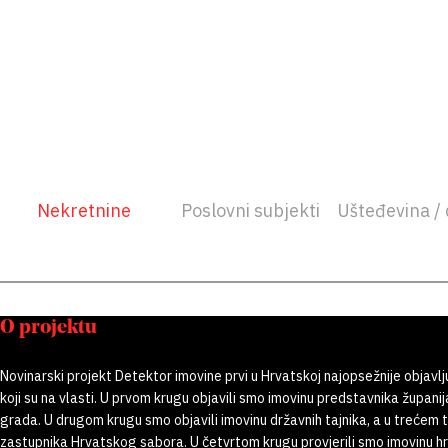
Nekretnine
Poslovni subjekti
Ušteđevina / 
O projektu
Novinarski projekt Detektor imovine prvi u Hrvatskoj najopsežnije objavlj
koji su na vlasti. U prvom krugu objavili smo imovinu predstavnika županij
grada. U drugom krugu smo objavili imovinu državnih tajnika, a u trećem
zastupnika Hrvatskog sabora. U četvrtom krugu provjerili smo imovinu h