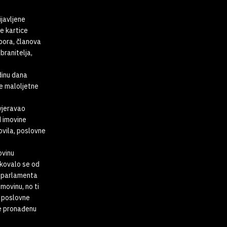
ijavljene
e kartice
abora, članova
branitelja,
dinu dana
te maloljetne
vjeravao
d imovine
ovila, poslovne
ovinu
ikovalo se od
g parlamenta
movinu, no ti
i poslovne
le pronađenu