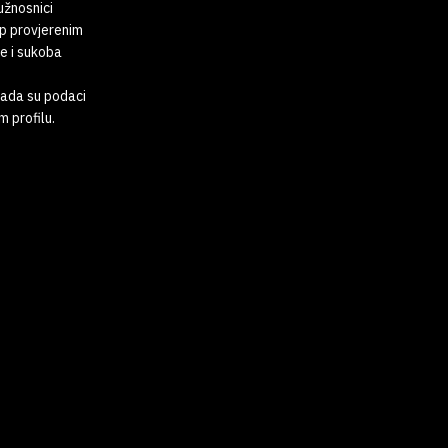
dužnosnici
up provjerenim
e i sukoba
kada su podaci
 profilu.