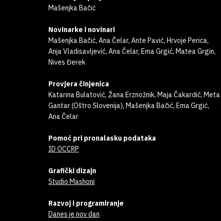
Mašenjka Bačić
Novinarke i novinari
Mašenjka Bačić, Ana Čelar, Ante Pavić, Hrvoje Perica,
Anja Vladisavljević, Ana Čelar, Ema Grgić, Matea Grgin,
Nives Đerek
Provjera činjenica
Katarina Bulatović, Žana Erznožnik, Maja Čakardić, Meta
Gantar (Oštro Slovenija), Mašenjka Bačić, Ema Grgić,
Ana Čelar
Pomoć pri pronalasku podataka
ID OCCRP
Grafički dizajn
Studio Mashoni
Razvoj i programiranje
Danes je nov dan