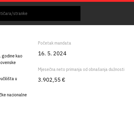
Početak mandata
16. 5. 2024
. godine kao
slovenske
Mjesečna neto primanja od obnašanja dužnosti
učilišta u
3.902,55 €
ačke nacionalne