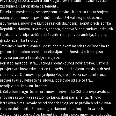
Hrvatskog sabora. U četvrtom krugu provjerili smo imovinu hrvatskih
zastupnika u Europskom parlamentu.
Detektor imovine bavi se provjerom imovinskih kartica te traženjem
neprijavljene imovine javnih dužnosnika. U Hrvatskoj su obveznici
ispunjavanja imovinske kartice različiti dužnosnici, poput predsjednika
Republike, članova Hrvatskog sabora, članova Vlade, sudaca, državnih
tajnika, ravnatelja različitih državnih tijela, pravobranitelja, župana,
gradonačelnika te drugih.
Imovinske kartice javno su dostupne tijekom mandata dužnosnika te
godinu dana nakon prestanka obavljanja dužnosti. U njih se upisuje
imovina partnera te maloljetne djece.
Koristeći metode istraživačkog i podatkovnog novinarstva, Oštro je
provjeravao imovinske kartice te tražio neprijavljenu imovinu u državi i
inozemstvu. Od imovine prijavljene Povjerenstvu za sukob interesa,
provjeravali su nekretnine, plovila, poslovne udjele te tražili
neprijavljenu imovinu i kredite.
U četvrtom krugu Detektora imovine novinarke Oštra provjeravale su
imovinu zastupnika i zastupnica Europskog parlamenta. Njihovo
istraživanje razlikovalo se od dosadašnjeg jer se pravila o prijavljivanju
imovine dužnosnika Europskog parlamenta razlikuju od hrvatskih.
Zastupnici Europskog parlamenta prijavljuju svoju imovinu, no ti podaci