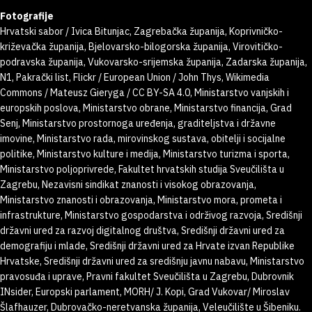
Fotografije
Hrvatski sabor / Ivica Bitunjac, Zagrebačka županija, Koprivničko-
križevačka županija, Bjelovarsko-bilogorska županija, Virovitičko-
podravska županija, Vukovarsko-srijemska županija, Zadarska županija,
N1, Pakrački list, Flickr / European Union / John Thys, Wikimedia
Commons / Mateusz Gieryga / CC BY-SA 4.0, Ministarstvo vanjskih i
europskih poslova, Ministarstvo obrane, Ministarstvo financija, Grad
Senj, Ministarstvo prostornoga uređenja, graditeljstva i državne
imovine, Ministarstvo rada, mirovinskog sustava, obitelji i socijalne
politike, Ministarstvo kulture i medija, Ministarstvo turizma i sporta,
Ministarstvo poljoprivrede, Fakultet hrvatskih studija Sveučilišta u
Zagrebu, Nezavisni sindikat znanosti i visokog obrazovanja,
Ministarstvo znanosti i obrazovanja, Ministarstvo mora, prometa i
infrastrukture, Ministarstvo gospodarstva i održivog razvoja, Središnji
državni ured za razvoj digitalnog društva, Središnji državni ured za
demografiju i mlade, Središnji državni ured za Hrvate izvan Republike
Hrvatske, Središnji državni ured za središnju javnu nabavu, Ministarstvo
pravosuđa i uprave, Pravni fakultet Sveučilišta u Zagrebu, Dubrovnik
INsider, Europski parlament, MORH/ J. Kopi, Grad Vukovar/ Miroslav
Šlafhauzer, Dubrovačko-neretvanska županija, Veleučilište u Šibeniku.