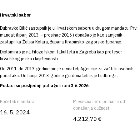
Hrvatski sabor
Dubravko Bilić zastupnik je u Hrvatskom saboru u drugom mandatu. Prvi
mandat (lipanj 2013. – prosinac 2015.) obnašao je kao zamjenik
zastupnika Željka Kolara, župana Krapinsko-zagorske županije.
Diplomirao je na Filozofskom fakultetu u Zagrebu kao profesor
hrvatskog jezika i književnosti.
Od 2011. do 2013. godine bio je ravnatelj Agencije za zaštitu osobnih
podataka. Od lipnja 2013. godine gradonačelnik je Ludbrega.
Podaci su posljednji put ažurirani 3.6.2026.
Početak mandata
Mjesečna neto primanja od
obnašanja dužnosti
16. 5. 2024
4.212,70 €