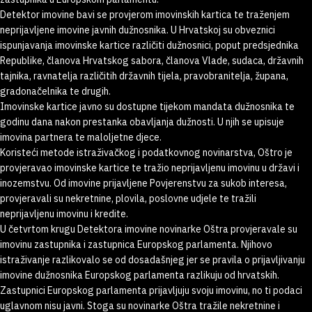
Detektor imovine bavi se provjerom imovinskih kartica te traženjem
neprijavljene imovine javnih dužnosnika. U Hrvatskoj su obveznici
ispunjavanja imovinske kartice različiti dužnosnici, poput predsjednika
Republike, članova Hrvatskog sabora, članova Vlade, sudaca, državnih
tajnika, ravnatelja različitih državnih tijela, pravobranitelja, župana,
gradonačelnika te drugih.
Imovinske kartice javno su dostupne tijekom mandata dužnosnika te
godinu dana nakon prestanka obavljanja dužnosti. U njih se upisuje
imovina partnera te maloljetne djece.
Koristeći metode istraživačkog i podatkovnog novinarstva, Oštro je
provjeravao imovinske kartice te tražio neprijavljenu imovinu u državi i
inozemstvu. Od imovine prijavljene Povjerenstvu za sukob interesa,
provjeravali su nekretnine, plovila, poslovne udjele te tražili
neprijavljenu imovinu i kredite.
U četvrtom krugu Detektora imovine novinarke Oštra provjeravale su
imovinu zastupnika i zastupnica Europskog parlamenta. Njihovo
istraživanje razlikovalo se od dosadašnjeg jer se pravila o prijavljivanju
imovine dužnosnika Europskog parlamenta razlikuju od hrvatskih.
Zastupnici Europskog parlamenta prijavljuju svoju imovinu, no ti podaci
uglavnom nisu javni. Stoga su novinarke Oštra tražile nekretnine i