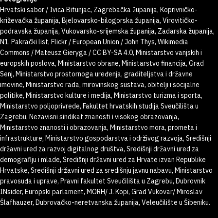
Hrvatski sabor / Ivica Bitunjac, Zagrebačka županija, Koprivničko-
križevačka županija, Bjelovarsko-bilogorska županija, Virovitičko-
podravska županija, Vukovarsko-srijemska županija, Zadarska županija,
N1, Pakrački list, Flickr / European Union / John Thys, Wikimedia
Commons / Mateusz Gieryga / CC BY-SA 4.0, Ministarstvo vanjskih i
europskih poslova, Ministarstvo obrane, Ministarstvo financija, Grad
Senj, Ministarstvo prostornoga uređenja, graditeljstva i državne
imovine, Ministarstvo rada, mirovinskog sustava, obitelji i socijalne
politike, Ministarstvo kulture i medija, Ministarstvo turizma i sporta,
Ministarstvo poljoprivrede, Fakultet hrvatskih studija Sveučilišta u
Zagrebu, Nezavisni sindikat znanosti i visokog obrazovanja,
Ministarstvo znanosti i obrazovanja, Ministarstvo mora, prometa i
infrastrukture, Ministarstvo gospodarstva i održivog razvoja, Središnji
državni ured za razvoj digitalnog društva, Središnji državni ured za
demografiju i mlade, Središnji državni ured za Hrvate izvan Republike
Hrvatske, Središnji državni ured za središnju javnu nabavu, Ministarstvo
pravosuđa i uprave, Pravni fakultet Sveučilišta u Zagrebu, Dubrovnik
INsider, Europski parlament, MORH/ J. Kopi, Grad Vukovar/ Miroslav
Šlafhauzer, Dubrovačko-neretvanska županija, Veleučilište u Šibeniku.