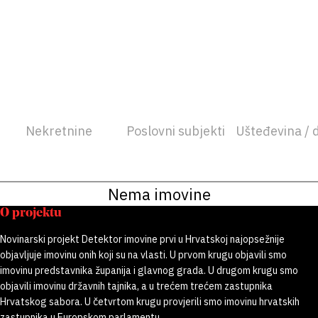
Nekretnine
Poslovni subjekti
Ušteđevina / 
Nema imovine
O projektu
Novinarski projekt Detektor imovine prvi u Hrvatskoj najopsežnije
objavljuje imovinu onih koji su na vlasti. U prvom krugu objavili smo
imovinu predstavnika županija i glavnog grada. U drugom krugu smo
objavili imovinu državnih tajnika, a u trećem trećem zastupnika
Hrvatskog sabora. U četvrtom krugu provjerili smo imovinu hrvatskih
zastupnika u Europskom parlamentu.