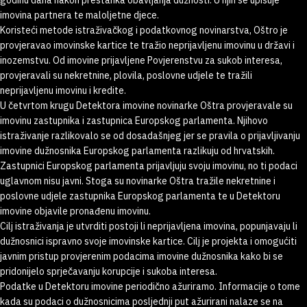
godinu dana nakon prestanka obavljanja dužnosti. U njih se upisuje
imovina partnera te maloljetne djece.
Koristeći metode istraživačkog i podatkovnog novinarstva, Oštro je
provjeravao imovinske kartice te tražio neprijavljenu imovinu u državi i
inozemstvu. Od imovine prijavljene Povjerenstvu za sukob interesa,
provjeravali su nekretnine, plovila, poslovne udjele te tražili
neprijavljenu imovinu i kredite.
U četvrtom krugu Detektora imovine novinarke Oštra provjeravale su
imovinu zastupnika i zastupnica Europskog parlamenta. Njihovo
istraživanje razlikovalo se od dosadašnjeg jer se pravila o prijavljivanju
imovine dužnosnika Europskog parlamenta razlikuju od hrvatskih.
Zastupnici Europskog parlamenta prijavljuju svoju imovinu, no ti podaci
uglavnom nisu javni. Stoga su novinarke Oštra tražile nekretnine i
poslovne udjele zastupnika Europskog parlamenta te u Detektoru
imovine objavile pronađenu imovinu.
Cilj istraživanja je utvrditi postoji li neprijavljena imovina, popunjavaju li
dužnosnici ispravno svoje imovinske kartice. Cilj je projekta i omogućiti
javnim pristup provjerenim podacima imovine dužnosnika kako bi se
pridonijelo sprječavanju korupcije i sukoba interesa.
Podatke u Detektoru imovine periodično ažuriramo. Informacije o tome
kada su podaci o dužnosnicima posljednji put ažurirani nalaze se na