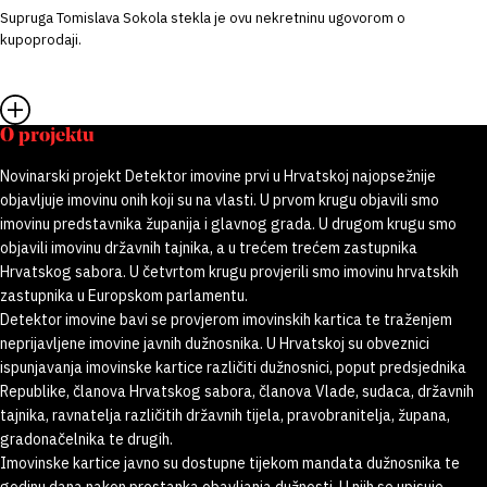
Supruga Tomislava Sokola stekla je ovu nekretninu ugovorom o
kupoprodaji.
O projektu
Novinarski projekt Detektor imovine prvi u Hrvatskoj najopsežnije
objavljuje imovinu onih koji su na vlasti. U prvom krugu objavili smo
imovinu predstavnika županija i glavnog grada. U drugom krugu smo
objavili imovinu državnih tajnika, a u trećem trećem zastupnika
Hrvatskog sabora. U četvrtom krugu provjerili smo imovinu hrvatskih
zastupnika u Europskom parlamentu.
Detektor imovine bavi se provjerom imovinskih kartica te traženjem
neprijavljene imovine javnih dužnosnika. U Hrvatskoj su obveznici
ispunjavanja imovinske kartice različiti dužnosnici, poput predsjednika
Republike, članova Hrvatskog sabora, članova Vlade, sudaca, državnih
tajnika, ravnatelja različitih državnih tijela, pravobranitelja, župana,
gradonačelnika te drugih.
Imovinske kartice javno su dostupne tijekom mandata dužnosnika te