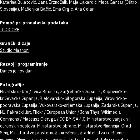
Katarina Bulatović, Žana Erznožnik, Maja Čakardić, Meta Gantar (Oštro
Slovenija), Mašenjka Bačić, Ema Grgić, Ana Čelar
Pomoć pri pronalasku podataka
ID OCCRP
Grafički dizajn
Studio Mashoni
Razvoj i programiranje
Danes je nov dan
Fotografije
Hrvatski sabor / Ivica Bitunjac, Zagrebačka županija, Koprivničko-
križevačka županija, Bjelovarsko-bilogorska županija, Virovitičko-
podravska županija, Vukovarsko-srijemska županija, Zadarska županija,
N1, Pakrački list, Flickr / European Union / John Thys, Wikimedia
Commons / Mateusz Gieryga / CC BY-SA 4.0, Ministarstvo vanjskih i
europskih poslova, Ministarstvo obrane, Ministarstvo financija, Grad
Senj, Ministarstvo prostornoga uređenja, graditeljstva i državne
imovine, Ministarstvo rada, mirovinskog sustava, obitelji i socijalne