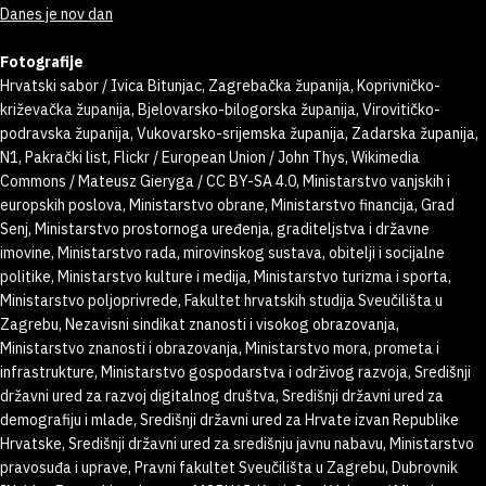
Danes je nov dan
Fotografije
Hrvatski sabor / Ivica Bitunjac, Zagrebačka županija, Koprivničko-
križevačka županija, Bjelovarsko-bilogorska županija, Virovitičko-
podravska županija, Vukovarsko-srijemska županija, Zadarska županija,
N1, Pakrački list, Flickr / European Union / John Thys, Wikimedia
Commons / Mateusz Gieryga / CC BY-SA 4.0, Ministarstvo vanjskih i
europskih poslova, Ministarstvo obrane, Ministarstvo financija, Grad
Senj, Ministarstvo prostornoga uređenja, graditeljstva i državne
imovine, Ministarstvo rada, mirovinskog sustava, obitelji i socijalne
politike, Ministarstvo kulture i medija, Ministarstvo turizma i sporta,
Ministarstvo poljoprivrede, Fakultet hrvatskih studija Sveučilišta u
Zagrebu, Nezavisni sindikat znanosti i visokog obrazovanja,
Ministarstvo znanosti i obrazovanja, Ministarstvo mora, prometa i
infrastrukture, Ministarstvo gospodarstva i održivog razvoja, Središnji
državni ured za razvoj digitalnog društva, Središnji državni ured za
demografiju i mlade, Središnji državni ured za Hrvate izvan Republike
Hrvatske, Središnji državni ured za središnju javnu nabavu, Ministarstvo
pravosuđa i uprave, Pravni fakultet Sveučilišta u Zagrebu, Dubrovnik