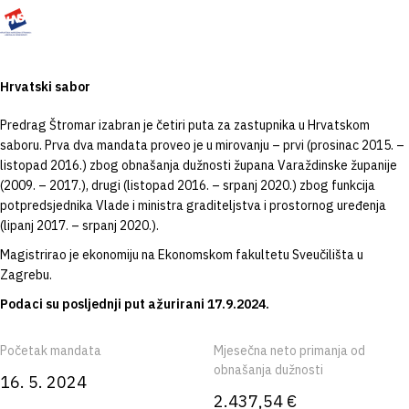
Hrvatski sabor
Predrag Štromar izabran je četiri puta za zastupnika u Hrvatskom
saboru. Prva dva mandata proveo je u mirovanju – prvi (prosinac 2015. –
listopad 2016.) zbog obnašanja dužnosti župana Varaždinske županije
(2009. – 2017.), drugi (listopad 2016. – srpanj 2020.) zbog funkcija
potpredsjednika Vlade i ministra graditeljstva i prostornog uređenja
(lipanj 2017. – srpanj 2020.).
Magistrirao je ekonomiju na Ekonomskom fakultetu Sveučilišta u
Zagrebu.
Podaci su posljednji put ažurirani 17.9.2024.
Početak mandata
Mjesečna neto primanja od
obnašanja dužnosti
16. 5. 2024
2.437,54 €