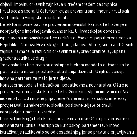
objavili imovinu državnih tajnika, a u trećem trećem zastupnika
Hrvatskog sabora. U četvrtom krugu provjerili smo imovinu hrvatskih
zastupnika u Europskom parlamentu.
Detektor imovine bavi se provjerom imovinskih kartica te traženjem
neprijavljene imovine javnih dužnosnika. U Hrvatskoj su obveznici
ispunjavanja imovinske kartice različiti dužnosnici, poput predsjednika
Republike, članova Hrvatskog sabora, članova Vlade, sudaca, državnih
tajnika, ravnatelja različitih državnih tijela, pravobranitelja, župana,
gradonačelnika te drugih.
Imovinske kartice javno su dostupne tijekom mandata dužnosnika te
godinu dana nakon prestanka obavljanja dužnosti. U njih se upisuje
imovina partnera te maloljetne djece.
Koristeći metode istraživačkog i podatkovnog novinarstva, Oštro je
provjeravao imovinske kartice te tražio neprijavljenu imovinu u državi i
inozemstvu. Od imovine prijavljene Povjerenstvu za sukob interesa,
provjeravali su nekretnine, plovila, poslovne udjele te tražili
neprijavljenu imovinu i kredite.
U četvrtom krugu Detektora imovine novinarke Oštra provjeravale su
imovinu zastupnika i zastupnica Europskog parlamenta. Njihovo
istraživanje razlikovalo se od dosadašnjeg jer se pravila o prijavljivanju