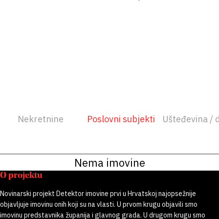
Nekretnine
Poslovni subjekti
Ušteđevina / 
Nema imovine
O projektu
Novinarski projekt Detektor imovine prvi u Hrvatskoj najopsežnije
objavljuje imovinu onih koji su na vlasti. U prvom krugu objavili smo
imovinu predstavnika županija i glavnog grada. U drugom krugu smo