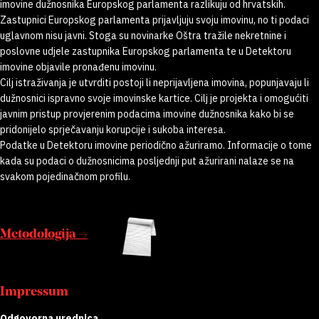
imovine dužnosnika Europskog parlamenta razlikuju od hrvatskih.
Zastupnici Europskog parlamenta prijavljuju svoju imovinu, no ti podaci
uglavnom nisu javni. Stoga su novinarke Oštra tražile nekretnine i
poslovne udjele zastupnika Europskog parlamenta te u Detektoru
imovine objavile pronađenu imovinu.
Cilj istraživanja je utvrditi postoji li neprijavljena imovina, popunjavaju li
dužnosnici ispravno svoje imovinske kartice. Cilj je projekta i omogućiti
javnim pristup provjerenim podacima imovine dužnosnika kako bi se
pridonijelo sprječavanju korupcije i sukoba interesa.
Podatke u Detektoru imovine periodično ažuriramo. Informacije o tome
kada su podaci o dužnosnicima posljednji put ažurirani nalaze se na
svakom pojedinačnom profilu.
Metodologija →
Impressum
Odgovorna urednica