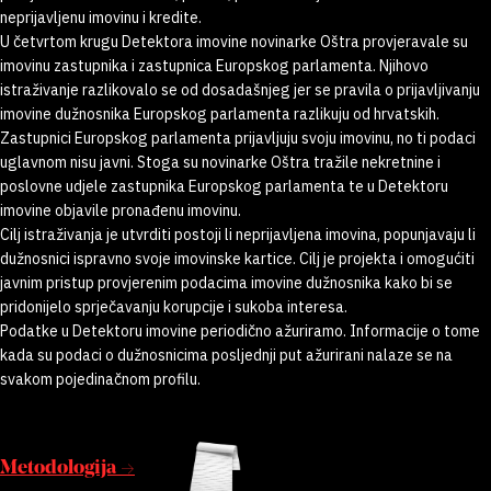
neprijavljenu imovinu i kredite.
U četvrtom krugu Detektora imovine novinarke Oštra provjeravale su
imovinu zastupnika i zastupnica Europskog parlamenta. Njihovo
istraživanje razlikovalo se od dosadašnjeg jer se pravila o prijavljivanju
imovine dužnosnika Europskog parlamenta razlikuju od hrvatskih.
Zastupnici Europskog parlamenta prijavljuju svoju imovinu, no ti podaci
uglavnom nisu javni. Stoga su novinarke Oštra tražile nekretnine i
poslovne udjele zastupnika Europskog parlamenta te u Detektoru
imovine objavile pronađenu imovinu.
Cilj istraživanja je utvrditi postoji li neprijavljena imovina, popunjavaju li
dužnosnici ispravno svoje imovinske kartice. Cilj je projekta i omogućiti
javnim pristup provjerenim podacima imovine dužnosnika kako bi se
pridonijelo sprječavanju korupcije i sukoba interesa.
Podatke u Detektoru imovine periodično ažuriramo. Informacije o tome
kada su podaci o dužnosnicima posljednji put ažurirani nalaze se na
svakom pojedinačnom profilu.
Metodologija →