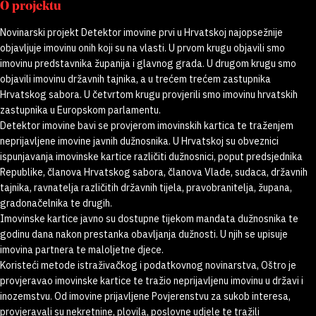
O projektu
Novinarski projekt Detektor imovine prvi u Hrvatskoj najopsežnije
objavljuje imovinu onih koji su na vlasti. U prvom krugu objavili smo
imovinu predstavnika županija i glavnog grada. U drugom krugu smo
objavili imovinu državnih tajnika, a u trećem trećem zastupnika
Hrvatskog sabora. U četvrtom krugu provjerili smo imovinu hrvatskih
zastupnika u Europskom parlamentu.
Detektor imovine bavi se provjerom imovinskih kartica te traženjem
neprijavljene imovine javnih dužnosnika. U Hrvatskoj su obveznici
ispunjavanja imovinske kartice različiti dužnosnici, poput predsjednika
Republike, članova Hrvatskog sabora, članova Vlade, sudaca, državnih
tajnika, ravnatelja različitih državnih tijela, pravobranitelja, župana,
gradonačelnika te drugih.
Imovinske kartice javno su dostupne tijekom mandata dužnosnika te
godinu dana nakon prestanka obavljanja dužnosti. U njih se upisuje
imovina partnera te maloljetne djece.
Koristeći metode istraživačkog i podatkovnog novinarstva, Oštro je
provjeravao imovinske kartice te tražio neprijavljenu imovinu u državi i
inozemstvu. Od imovine prijavljene Povjerenstvu za sukob interesa,
provjeravali su nekretnine, plovila, poslovne udjele te tražili