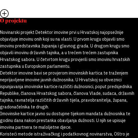
O projektu
Novinarski projekt Detektor imovine prvi u Hrvatskoj najopsežnije
objavljuje imovinu onih koji su na vlasti. U prvom krugu objavili smo
imovinu predstavnika županija i glavnog grada. U drugom krugu smo
objavili imovinu državnih tajnika, a u trećem trećem zastupnika
Hrvatskog sabora. U četvrtom krugu provjerili smo imovinu hrvatskih
zastupnika u Europskom parlamentu.
Detektor imovine bavi se provjerom imovinskih kartica te traženjem
neprijavljene imovine javnih dužnosnika. U Hrvatskoj su obveznici
ispunjavanja imovinske kartice različiti dužnosnici, poput predsjednika
Republike, članova Hrvatskog sabora, članova Vlade, sudaca, državnih
tajnika, ravnatelja različitih državnih tijela, pravobranitelja, župana,
gradonačelnika te drugih.
Imovinske kartice javno su dostupne tijekom mandata dužnosnika te
godinu dana nakon prestanka obavljanja dužnosti. U njih se upisuje
imovina partnera te maloljetne djece.
Koristeći metode istraživačkog i podatkovnog novinarstva, Oštro je