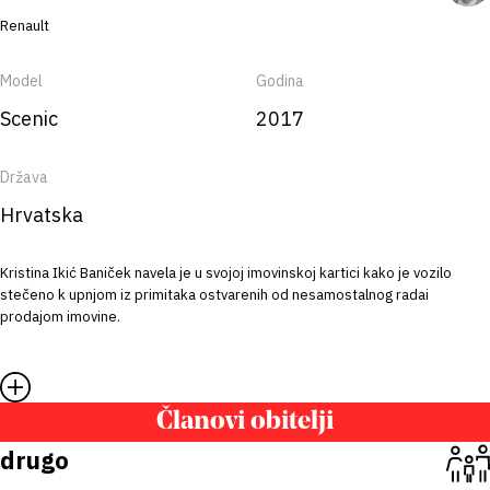
Renault
Model
Godina
Scenic
2017
Država
Hrvatska
Kristina Ikić Baniček navela je u svojoj imovinskoj kartici kako je vozilo
stečeno k upnjom iz primitaka ostvarenih od nesamostalnog radai
prodajom imovine.
Članovi obitelji
drugo