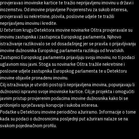
provjeravao imovinske kartice te tražio neprijavljenu imovinu u državi i
inozemstvu. Od imovine prijavljene Povjerenstvu za sukob interesa,
provjeravali su nekretnine, plovila, poslovne udjele te tražili
neprijavljenu imovinu i kredite.
U četvrtom krugu Detektora imovine novinarke Oštra provjeravale su
imovinu zastupnika i zastupnica Europskog parlamenta. Njihovo
istraživanje razlikovalo se od dosadašnjeg jer se pravila o prijavljivanju
imovine dužnosnika Europskog parlamenta razlikuju od hrvatskih.
Zastupnici Europskog parlamenta prijavljuju svoju imovinu, no ti podaci
uglavnom nisu javni. Stoga su novinarke Oštra tražile nekretnine i
poslovne udjele zastupnika Europskog parlamenta te u Detektoru
imovine objavile pronađenu imovinu.
Cilj istraživanja je utvrditi postoji li neprijavljena imovina, popunjavaju li
dužnosnici ispravno svoje imovinske kartice. Cilj je projekta i omogućiti
javnim pristup provjerenim podacima imovine dužnosnika kako bi se
pridonijelo sprječavanju korupcije i sukoba interesa.
Podatke u Detektoru imovine periodično ažuriramo. Informacije o tome
kada su podaci o dužnosnicima posljednji put ažurirani nalaze se na
svakom pojedinačnom profilu.