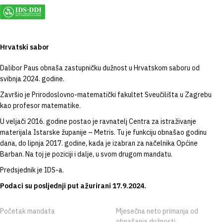
Hrvatski sabor
Dalibor Paus obnaša zastupničku dužnost u Hrvatskom saboru od
svibnja 2024. godine.
Završio je Prirodoslovno-matematički fakultet Sveučilišta u Zagrebu
kao profesor matematike.
U veljači 2016. godine postao je ravnatelj Centra za istraživanje
materijala Istarske županije – Metris. Tu je funkciju obnašao godinu
dana, do lipnja 2017. godine, kada je izabran za načelnika Općine
Barban. Na toj je poziciji i dalje, u svom drugom mandatu.
Predsjednik je IDS-a.
Podaci su posljednji put ažurirani 17.9.2024.
Početak mandata
Mjesečna neto primanja od
obnašanja dužnosti