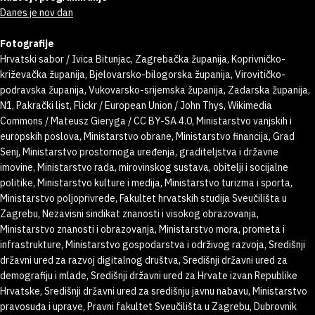
Danes je nov dan
Fotografije
Hrvatski sabor / Ivica Bitunjac, Zagrebačka županija, Koprivničko-
križevačka županija, Bjelovarsko-bilogorska županija, Virovitičko-
podravska županija, Vukovarsko-srijemska županija, Zadarska županija,
N1, Pakrački list, Flickr / European Union / John Thys, Wikimedia
Commons / Mateusz Gieryga / CC BY-SA 4.0, Ministarstvo vanjskih i
europskih poslova, Ministarstvo obrane, Ministarstvo financija, Grad
Senj, Ministarstvo prostornoga uređenja, graditeljstva i državne
imovine, Ministarstvo rada, mirovinskog sustava, obitelji i socijalne
politike, Ministarstvo kulture i medija, Ministarstvo turizma i sporta,
Ministarstvo poljoprivrede, Fakultet hrvatskih studija Sveučilišta u
Zagrebu, Nezavisni sindikat znanosti i visokog obrazovanja,
Ministarstvo znanosti i obrazovanja, Ministarstvo mora, prometa i
infrastrukture, Ministarstvo gospodarstva i održivog razvoja, Središnji
državni ured za razvoj digitalnog društva, Središnji državni ured za
demografiju i mlade, Središnji državni ured za Hrvate izvan Republike
Hrvatske, Središnji državni ured za središnju javnu nabavu, Ministarstvo
pravosuđa i uprave, Pravni fakultet Sveučilišta u Zagrebu, Dubrovnik