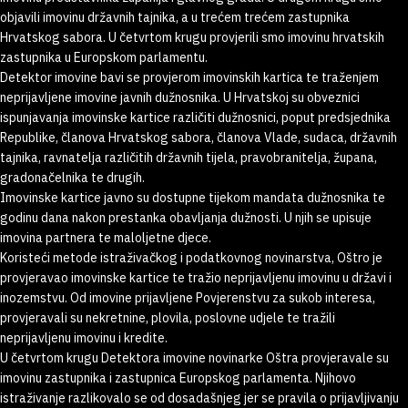
objavili imovinu državnih tajnika, a u trećem trećem zastupnika
Hrvatskog sabora. U četvrtom krugu provjerili smo imovinu hrvatskih
zastupnika u Europskom parlamentu.
Detektor imovine bavi se provjerom imovinskih kartica te traženjem
neprijavljene imovine javnih dužnosnika. U Hrvatskoj su obveznici
ispunjavanja imovinske kartice različiti dužnosnici, poput predsjednika
Republike, članova Hrvatskog sabora, članova Vlade, sudaca, državnih
tajnika, ravnatelja različitih državnih tijela, pravobranitelja, župana,
gradonačelnika te drugih.
Imovinske kartice javno su dostupne tijekom mandata dužnosnika te
godinu dana nakon prestanka obavljanja dužnosti. U njih se upisuje
imovina partnera te maloljetne djece.
Koristeći metode istraživačkog i podatkovnog novinarstva, Oštro je
provjeravao imovinske kartice te tražio neprijavljenu imovinu u državi i
inozemstvu. Od imovine prijavljene Povjerenstvu za sukob interesa,
provjeravali su nekretnine, plovila, poslovne udjele te tražili
neprijavljenu imovinu i kredite.
U četvrtom krugu Detektora imovine novinarke Oštra provjeravale su
imovinu zastupnika i zastupnica Europskog parlamenta. Njihovo
istraživanje razlikovalo se od dosadašnjeg jer se pravila o prijavljivanju