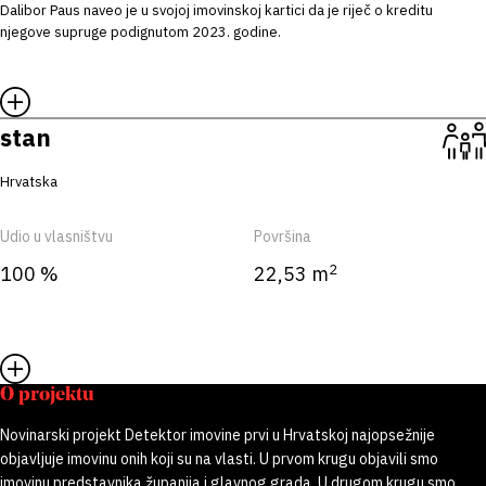
Dalibor Paus naveo je u svojoj imovinskoj kartici da je riječ o kreditu
njegove supruge podignutom 2023. godine.
stan
Hrvatska
Udio u vlasništvu
Površina
2
100 %
22,53 m
O projektu
Novinarski projekt Detektor imovine prvi u Hrvatskoj najopsežnije
objavljuje imovinu onih koji su na vlasti. U prvom krugu objavili smo
imovinu predstavnika županija i glavnog grada. U drugom krugu smo