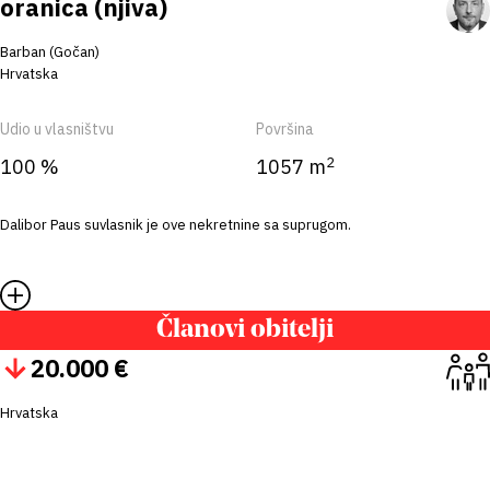
oranica (njiva)
Barban (Gočan)
Hrvatska
Udio u vlasništvu
Površina
2
100 %
1057 m
Dalibor Paus suvlasnik je ove nekretnine sa suprugom.
Članovi obitelji
20.000 €
Hrvatska