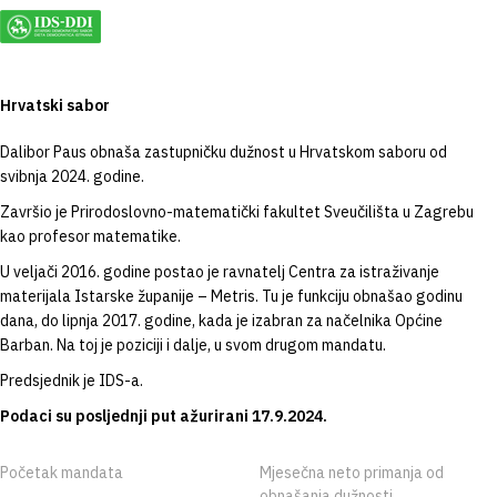
Hrvatski sabor
Dalibor Paus obnaša zastupničku dužnost u Hrvatskom saboru od
svibnja 2024. godine.
Završio je Prirodoslovno-matematički fakultet Sveučilišta u Zagrebu
kao profesor matematike.
U veljači 2016. godine postao je ravnatelj Centra za istraživanje
materijala Istarske županije – Metris. Tu je funkciju obnašao godinu
dana, do lipnja 2017. godine, kada je izabran za načelnika Općine
Barban. Na toj je poziciji i dalje, u svom drugom mandatu.
Predsjednik je IDS-a.
Podaci su posljednji put ažurirani 17.9.2024.
Početak mandata
Mjesečna neto primanja od
obnašanja dužnosti