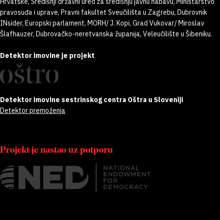
Hrvatske, Središnji državni ured za središnju javnu nabavu, Ministarstvo
pravosuđa i uprave, Pravni fakultet Sveučilišta u Zagrebu, Dubrovnik
INsider, Europski parlament, MORH/ J. Kopi, Grad Vukovar/ Miroslav
Šlafhauzer, Dubrovačko-neretvanska županija, Veleučilište u Šibeniku.
Detektor imovine je projekt
Detektor imovine sestrinskog centra Oštra u Sloveniji
Detektor premoženja
Projekt je nastao uz potporu