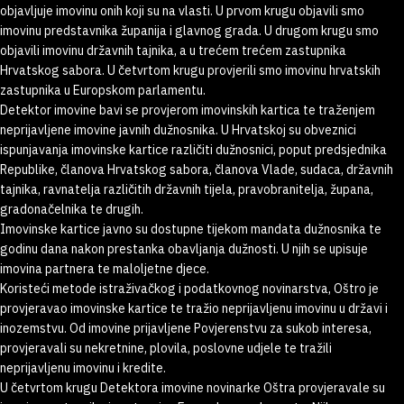
objavljuje imovinu onih koji su na vlasti. U prvom krugu objavili smo
imovinu predstavnika županija i glavnog grada. U drugom krugu smo
objavili imovinu državnih tajnika, a u trećem trećem zastupnika
Hrvatskog sabora. U četvrtom krugu provjerili smo imovinu hrvatskih
zastupnika u Europskom parlamentu.
Detektor imovine bavi se provjerom imovinskih kartica te traženjem
neprijavljene imovine javnih dužnosnika. U Hrvatskoj su obveznici
ispunjavanja imovinske kartice različiti dužnosnici, poput predsjednika
Republike, članova Hrvatskog sabora, članova Vlade, sudaca, državnih
tajnika, ravnatelja različitih državnih tijela, pravobranitelja, župana,
gradonačelnika te drugih.
Imovinske kartice javno su dostupne tijekom mandata dužnosnika te
godinu dana nakon prestanka obavljanja dužnosti. U njih se upisuje
imovina partnera te maloljetne djece.
Koristeći metode istraživačkog i podatkovnog novinarstva, Oštro je
provjeravao imovinske kartice te tražio neprijavljenu imovinu u državi i
inozemstvu. Od imovine prijavljene Povjerenstvu za sukob interesa,
provjeravali su nekretnine, plovila, poslovne udjele te tražili
neprijavljenu imovinu i kredite.
U četvrtom krugu Detektora imovine novinarke Oštra provjeravale su