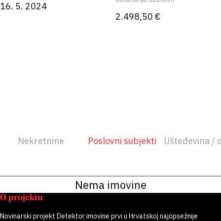
16. 5. 2024
2.498,50 €
Nekretnine
Poslovni subjekti
Ušteđevina / 
Nema imovine
O projektu
Novinarski projekt Detektor imovine prvi u Hrvatskoj najopsežnije