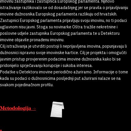
imovinu zastupnika i zastupnica Europskog parlamenta. Njihovo
istraživanje razlikovalo se od dosadašnjeg jer se pravila o prijavljivanju
imovine dužnosnika Europskog parlamenta razlikuju od hrvatskih.
Zastupnici Europskog parlamenta prijavljuju svoju imovinu, no ti podaci
uglavnom nisu javni. Stoga su novinarke Oštra tražile nekretnine i
poslovne udjele zastupnika Europskog parlamenta te u Detektoru
imovine objavile pronađenu imovinu.
Cilj istraživanja je utvrditi postoji li neprijavljena imovina, popunjavaju li
dužnosnici ispravno svoje imovinske kartice. Cilj je projekta i omogućiti
javnim pristup provjerenim podacima imovine dužnosnika kako bi se
pridonijelo sprječavanju korupcije i sukoba interesa.
Podatke u Detektoru imovine periodično ažuriramo. Informacije o tome
kada su podaci o dužnosnicima posljednji put ažurirani nalaze se na
svakom pojedinačnom profilu.
Metodologija →