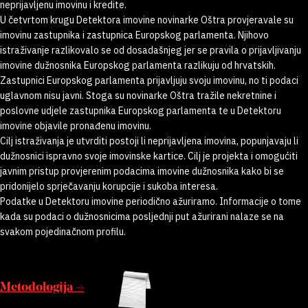
neprijavljenu imovinu i kredite.
U četvrtom krugu Detektora imovine novinarke Oštra provjeravale su
imovinu zastupnika i zastupnica Europskog parlamenta. Njihovo
istraživanje razlikovalo se od dosadašnjeg jer se pravila o prijavljivanju
imovine dužnosnika Europskog parlamenta razlikuju od hrvatskih.
Zastupnici Europskog parlamenta prijavljuju svoju imovinu, no ti podaci
uglavnom nisu javni. Stoga su novinarke Oštra tražile nekretnine i
poslovne udjele zastupnika Europskog parlamenta te u Detektoru
imovine objavile pronađenu imovinu.
Cilj istraživanja je utvrditi postoji li neprijavljena imovina, popunjavaju li
dužnosnici ispravno svoje imovinske kartice. Cilj je projekta i omogućiti
javnim pristup provjerenim podacima imovine dužnosnika kako bi se
pridonijelo sprječavanju korupcije i sukoba interesa.
Podatke u Detektoru imovine periodično ažuriramo. Informacije o tome
kada su podaci o dužnosnicima posljednji put ažurirani nalaze se na
svakom pojedinačnom profilu.
Metodologija →