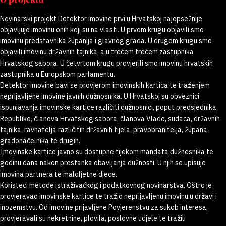
O projektu
Novinarski projekt Detektor imovine prvi u Hrvatskoj najopsežnije
objavljuje imovinu onih koji su na vlasti. U prvom krugu objavili smo
imovinu predstavnika županija i glavnog grada. U drugom krugu smo
objavili imovinu državnih tajnika, a u trećem trećem zastupnika
Hrvatskog sabora. U četvrtom krugu provjerili smo imovinu hrvatskih
zastupnika u Europskom parlamentu.
Detektor imovine bavi se provjerom imovinskih kartica te traženjem
neprijavljene imovine javnih dužnosnika. U Hrvatskoj su obveznici
ispunjavanja imovinske kartice različiti dužnosnici, poput predsjednika
Republike, članova Hrvatskog sabora, članova Vlade, sudaca, državnih
tajnika, ravnatelja različitih državnih tijela, pravobranitelja, župana,
gradonačelnika te drugih.
Imovinske kartice javno su dostupne tijekom mandata dužnosnika te
godinu dana nakon prestanka obavljanja dužnosti. U njih se upisuje
imovina partnera te maloljetne djece.
Koristeći metode istraživačkog i podatkovnog novinarstva, Oštro je
provjeravao imovinske kartice te tražio neprijavljenu imovinu u državi i
inozemstvu. Od imovine prijavljene Povjerenstvu za sukob interesa,
provjeravali su nekretnine, plovila, poslovne udjele te tražili