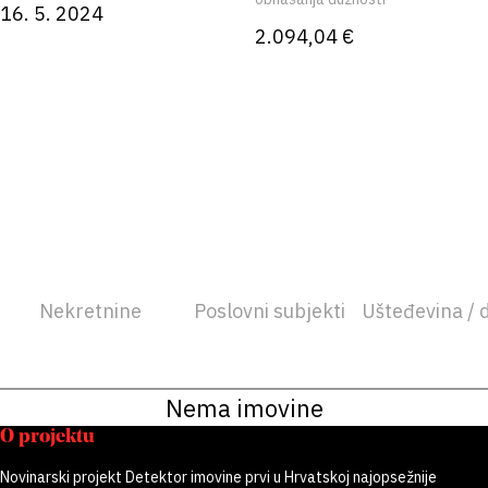
16. 5. 2024
2.094,04 €
Nekretnine
Poslovni subjekti
Ušteđevina / 
Nema imovine
O projektu
Novinarski projekt Detektor imovine prvi u Hrvatskoj najopsežnije