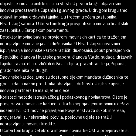
objavljuje imovinu onih koji su na vlasti. U prvom krugu objavili smo
imovinu predstavnika županija i glavnog grada. U drugom krugu smo
objavili imovinu državnih tajnika, a u trećem trećem zastupnika
Hrvatskog sabora. U četvrtom krugu provjerili smo imovinu hrvatskih
zastupnika u Europskom parlamentu.
Detektor imovine bavi se provjerom imovinskih kartica te traženjem
neprijavljene imovine javnih dužnosnika. U Hrvatskoj su obveznici
ispunjavanja imovinske kartice različiti dužnosnici, poput predsjednika
Republike, članova Hrvatskog sabora, članova Vlade, sudaca, državnih
tajnika, ravnatelja različitih državnih tijela, pravobranitelja, župana,
gradonačelnika te drugih.
Imovinske kartice javno su dostupne tijekom mandata dužnosnika te
godinu dana nakon prestanka obavljanja dužnosti. U njih se upisuje
imovina partnera te maloljetne djece.
Koristeći metode istraživačkog i podatkovnog novinarstva, Oštro je
provjeravao imovinske kartice te tražio neprijavljenu imovinu u državi i
inozemstvu. Od imovine prijavljene Povjerenstvu za sukob interesa,
provjeravali su nekretnine, plovila, poslovne udjele te tražili
neprijavljenu imovinu i kredite.
U četvrtom krugu Detektora imovine novinarke Oštra provjeravale su