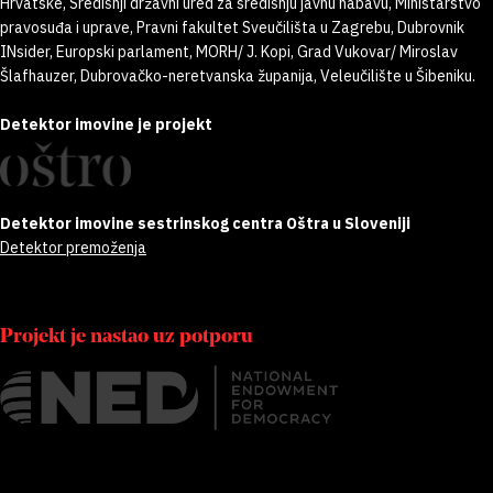
Hrvatske, Središnji državni ured za središnju javnu nabavu, Ministarstvo
pravosuđa i uprave, Pravni fakultet Sveučilišta u Zagrebu, Dubrovnik
INsider, Europski parlament, MORH/ J. Kopi, Grad Vukovar/ Miroslav
Šlafhauzer, Dubrovačko-neretvanska županija, Veleučilište u Šibeniku.
Detektor imovine je projekt
Detektor imovine sestrinskog centra Oštra u Sloveniji
Detektor premoženja
Projekt je nastao uz potporu