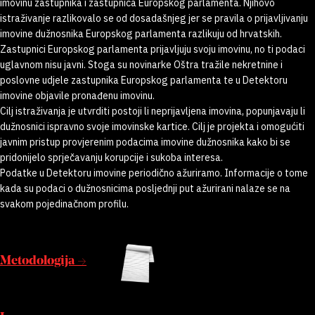
imovinu zastupnika i zastupnica Europskog parlamenta. Njihovo
istraživanje razlikovalo se od dosadašnjeg jer se pravila o prijavljivanju
imovine dužnosnika Europskog parlamenta razlikuju od hrvatskih.
Zastupnici Europskog parlamenta prijavljuju svoju imovinu, no ti podaci
uglavnom nisu javni. Stoga su novinarke Oštra tražile nekretnine i
poslovne udjele zastupnika Europskog parlamenta te u Detektoru
imovine objavile pronađenu imovinu.
Cilj istraživanja je utvrditi postoji li neprijavljena imovina, popunjavaju li
dužnosnici ispravno svoje imovinske kartice. Cilj je projekta i omogućiti
javnim pristup provjerenim podacima imovine dužnosnika kako bi se
pridonijelo sprječavanju korupcije i sukoba interesa.
Podatke u Detektoru imovine periodično ažuriramo. Informacije o tome
kada su podaci o dužnosnicima posljednji put ažurirani nalaze se na
svakom pojedinačnom profilu.
Metodologija →