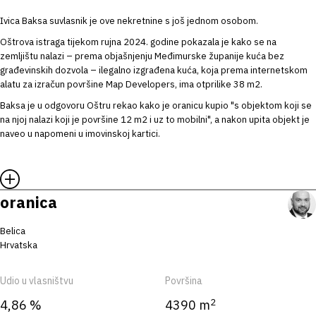
Ivica Baksa suvlasnik je ove nekretnine s još jednom osobom.
Oštrova istraga tijekom rujna 2024. godine pokazala je kako se na
zemljištu nalazi – prema objašnjenju Međimurske županije kuća bez
građevinskih dozvola – ilegalno izgrađena kuća, koja prema internetskom
alatu za izračun površine Map Developers, ima otprilike 38 m2.
Baksa je u odgovoru Oštru rekao kako je oranicu kupio "s objektom koji se
na njoj nalazi koji je površine 12 m2 i uz to mobilni", a nakon upita objekt je
naveo u napomeni u imovinskoj kartici.
oranica
Belica
Hrvatska
Udio u vlasništvu
Površina
2
4,86 %
4390 m