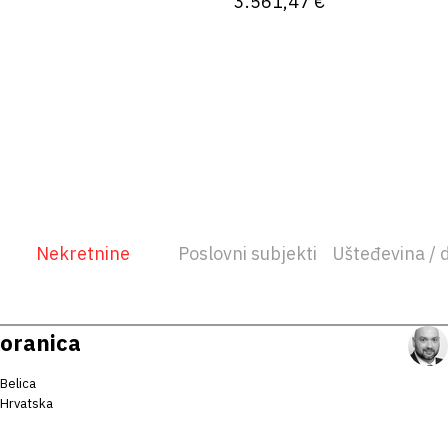
3.561,47 €
Nekretnine
Poslovni subjekti
Ušteđevina / 
oranica
Belica
Hrvatska