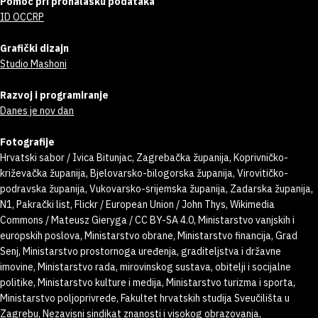
Pomoć pri pronalasku podataka
ID OCCRP
Grafički dizajn
Studio Mashoni
Razvoj i programiranje
Danes je nov dan
Fotografije
Hrvatski sabor / Ivica Bitunjac, Zagrebačka županija, Koprivničko-
križevačka županija, Bjelovarsko-bilogorska županija, Virovitičko-
podravska županija, Vukovarsko-srijemska županija, Zadarska županija,
N1, Pakrački list, Flickr / European Union / John Thys, Wikimedia
Commons / Mateusz Gieryga / CC BY-SA 4.0, Ministarstvo vanjskih i
europskih poslova, Ministarstvo obrane, Ministarstvo financija, Grad
Senj, Ministarstvo prostornoga uređenja, graditeljstva i državne
imovine, Ministarstvo rada, mirovinskog sustava, obitelji i socijalne
politike, Ministarstvo kulture i medija, Ministarstvo turizma i sporta,
Ministarstvo poljoprivrede, Fakultet hrvatskih studija Sveučilišta u
Zagrebu, Nezavisni sindikat znanosti i visokog obrazovanja,