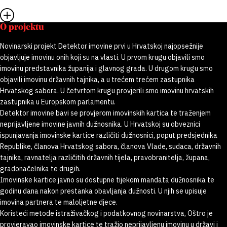
O projektu
Novinarski projekt Detektor imovine prvi u Hrvatskoj najopsežnije
objavljuje imovinu onih koji su na vlasti. U prvom krugu objavili smo
imovinu predstavnika županija i glavnog grada. U drugom krugu smo
objavili imovinu državnih tajnika, a u trećem trećem zastupnika
Hrvatskog sabora. U četvrtom krugu provjerili smo imovinu hrvatskih
zastupnika u Europskom parlamentu.
Detektor imovine bavi se provjerom imovinskih kartica te traženjem
neprijavljene imovine javnih dužnosnika. U Hrvatskoj su obveznici
ispunjavanja imovinske kartice različiti dužnosnici, poput predsjednika
Republike, članova Hrvatskog sabora, članova Vlade, sudaca, državnih
tajnika, ravnatelja različitih državnih tijela, pravobranitelja, župana,
gradonačelnika te drugih.
Imovinske kartice javno su dostupne tijekom mandata dužnosnika te
godinu dana nakon prestanka obavljanja dužnosti. U njih se upisuje
imovina partnera te maloljetne djece.
Koristeći metode istraživačkog i podatkovnog novinarstva, Oštro je
provjeravao imovinske kartice te tražio neprijavljenu imovinu u državi i