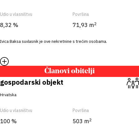
Udio u vlasništvu
Površina
2
8,32 %
71,93 m
Ivica Baksa suvlasnik je ove nekretnine s trećim osobama.
Članovi obitelji
gospodarski objekt
Hrvatska
Udio u vlasništvu
Površina
2
100 %
503 m