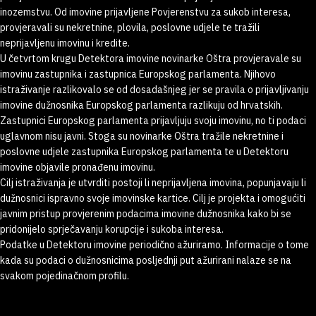
inozemstvu. Od imovine prijavljene Povjerenstvu za sukob interesa,
provjeravali su nekretnine, plovila, poslovne udjele te tražili
neprijavljenu imovinu i kredite.
U četvrtom krugu Detektora imovine novinarke Oštra provjeravale su
imovinu zastupnika i zastupnica Europskog parlamenta. Njihovo
istraživanje razlikovalo se od dosadašnjeg jer se pravila o prijavljivanju
imovine dužnosnika Europskog parlamenta razlikuju od hrvatskih.
Zastupnici Europskog parlamenta prijavljuju svoju imovinu, no ti podaci
uglavnom nisu javni. Stoga su novinarke Oštra tražile nekretnine i
poslovne udjele zastupnika Europskog parlamenta te u Detektoru
imovine objavile pronađenu imovinu.
Cilj istraživanja je utvrditi postoji li neprijavljena imovina, popunjavaju li
dužnosnici ispravno svoje imovinske kartice. Cilj je projekta i omogućiti
javnim pristup provjerenim podacima imovine dužnosnika kako bi se
pridonijelo sprječavanju korupcije i sukoba interesa.
Podatke u Detektoru imovine periodično ažuriramo. Informacije o tome
kada su podaci o dužnosnicima posljednji put ažurirani nalaze se na
svakom pojedinačnom profilu.