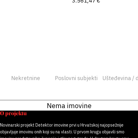
3.561,47 €
Nekretnine
Poslovni subjekti
Ušteđevina / 
Nema imovine
O projektu
Novinarski projekt Detektor imovine prvi u Hrvatskoj najopsežnije
objavljuje imovinu onih koji su na vlasti. U prvom krugu objavili smo