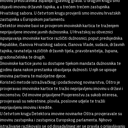
imovinu predstavnika županija i glavnog grada. U drugom krugu smo
objavili imovinu državnih tajnika, a u trećem trećem zastupnika
Hrvatskog sabora. U četvrtom krugu provjerili smo imovinu hrvatskih
zastupnika u Europskom parlamentu.
Detektor imovine bavi se provjerom imovinskih kartica te traženjem
neprijavljene imovine javnih dužnosnika. U Hrvatskoj su obveznici
ispunjavanja imovinske kartice različiti dužnosnici, poput predsjednika
Republike, članova Hrvatskog sabora, članova Vlade, sudaca, državnih
tajnika, ravnatelja različitih državnih tijela, pravobranitelja, župana,
gradonačelnika te drugih.
Imovinske kartice javno su dostupne tijekom mandata dužnosnika te
godinu dana nakon prestanka obavljanja dužnosti. U njih se upisuje
imovina partnera te maloljetne djece.
Koristeći metode istraživačkog i podatkovnog novinarstva, Oštro je
provjeravao imovinske kartice te tražio neprijavljenu imovinu u državi i
inozemstvu. Od imovine prijavljene Povjerenstvu za sukob interesa,
provjeravali su nekretnine, plovila, poslovne udjele te tražili
neprijavljenu imovinu i kredite.
U četvrtom krugu Detektora imovine novinarke Oštra provjeravale su
imovinu zastupnika i zastupnica Europskog parlamenta. Njihovo
istraživanje razlikovalo se od dosadašnjeg jer se pravila o prijavljivanju