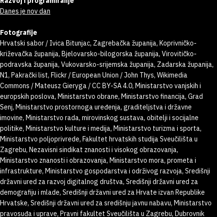
Razvoj i programiranje
Danes je nov dan
Fotografije
Hrvatski sabor / Ivica Bitunjac, Zagrebačka županija, Koprivničko-
križevačka županija, Bjelovarsko-bilogorska županija, Virovitičko-
podravska županija, Vukovarsko-srijemska županija, Zadarska županija,
N1, Pakrački list, Flickr / European Union / John Thys, Wikimedia
Commons / Mateusz Gieryga / CC BY-SA 4.0, Ministarstvo vanjskih i
europskih poslova, Ministarstvo obrane, Ministarstvo financija, Grad
Senj, Ministarstvo prostornoga uređenja, graditeljstva i državne
imovine, Ministarstvo rada, mirovinskog sustava, obitelji i socijalne
politike, Ministarstvo kulture i medija, Ministarstvo turizma i sporta,
Ministarstvo poljoprivrede, Fakultet hrvatskih studija Sveučilišta u
Zagrebu, Nezavisni sindikat znanosti i visokog obrazovanja,
Ministarstvo znanosti i obrazovanja, Ministarstvo mora, prometa i
infrastrukture, Ministarstvo gospodarstva i održivog razvoja, Središnji
državni ured za razvoj digitalnog društva, Središnji državni ured za
demografiju i mlade, Središnji državni ured za Hrvate izvan Republike
Hrvatske, Središnji državni ured za središnju javnu nabavu, Ministarstvo
pravosuđa i uprave, Pravni fakultet Sveučilišta u Zagrebu, Dubrovnik